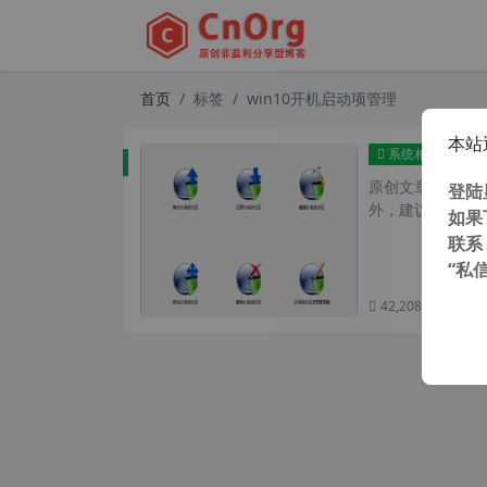
首页
标签
win10开机启动项管理
本站
Eas
系统相关
原创文章，转载请注
登陆
外，建议避开晚上
如果
联系
“私
42,208 次浏览
次