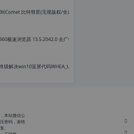
36
原
创
文
章
转
载
请
注
明
转
载
自
c
n
o
，本站微信公
r
压密码，谢绝
g.
复。
1