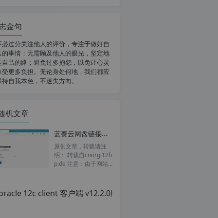
志金句
不必过分关注他人的评价，专注于做好自
己的事情；无需顾及他人的眼光，坚定地
走自己的路；避免过多抱怨，以免让心灵
承受更多负担。无论身处何地，我们都应
保持自我本色，不迷失方向。
随机文章
蓝奏云网盘链接打不开怎么办？分享两款蓝奏链接激活油猴脚本, 解决蓝奏云失效、链接打不开的问题
原创文章，转载请注
明： 转载自cnorg.12h
p.de 注意：由于网站
空间位于国外，建议避
开晚上的访问高峰期...