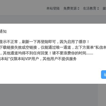
本站登陆
免费资源
生活教育
媒
通知
yUEFI Enterprise (windows启动项管理工具) v5.1 中文企业破解版
您
明： 转载自cnorg.12hp.de 注意：由于网站空间位于国
显示不正常，刷新一下再登陆即可，因为启用了缓存！
的访问高峰期...
下载链接失效或空链接，仅能通过唯一通道，左下方菜单“私信本
，其他通道均得不到任何回复！请不要浪费你的时间......
信本站”仅限本站VIP用户，其他用户不提供服务
你
阅读
2025年11月17日