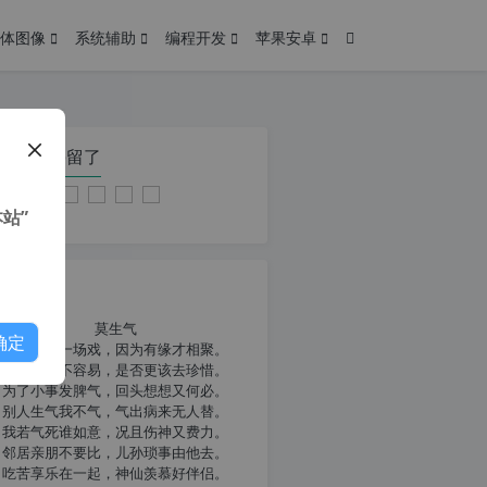
体图像
系统辅助
编程开发
苹果安卓
在本页停留了
站”
我共勉
莫生气
确定
人生就像一场戏，因为有缘才相聚。
相扶到老不容易，是否更该去珍惜。
为了小事发脾气，回头想想又何必。
别人生气我不气，气出病来无人替。
我若气死谁如意，况且伤神又费力。
邻居亲朋不要比，儿孙琐事由他去。
吃苦享乐在一起，神仙羡慕好伴侣。