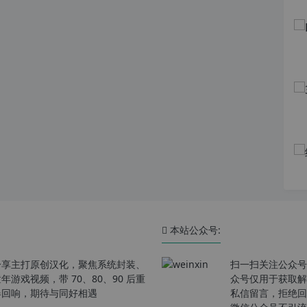
本站公众号:
分享主打原创汉化，聚焦系统封装、
扫一扫关注公众号
戏视频，带 70、80、90 后重
众号仅用于获取解
春回响，期待与同好相遇
私信留言，拒绝回