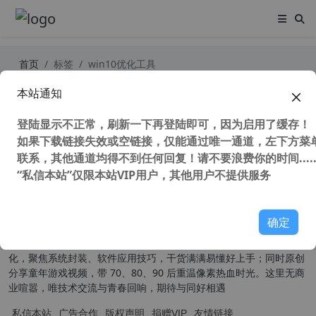
首页
标签
win10优化工具
本站通知
Windows 10 Manager (Win10系统
管家) v3.8.2 中文多语特别版 win10
登陆显示不正常，刷新一下再登陆即可，因为启用了缓存！
优化工具 垃圾清理工具
如果下载链接失效或空链接，仅能通过唯一通道，左下方菜单
40,986 次浏览
系统相关
联系，其他通道均得不到任何回复！请不要浪费你的时间.....
“私信本站”仅限本站VIP用户，其他用户不提供服务
关于我们
确定
本扎根草根，为普通用户提供实用有趣的内容。技术分享主打原创汉
化，聚焦系统封装、软件应用技巧，干货满满易懂好上手；同时原创
分享童年游戏视频，带 70、80、90 后重温像素热血时光。这里无商
业喧嚣，唯技术交流与青春回响，期待与同好相遇
私信本站
广告合作
版权声明
捐赠VIP
友情链接