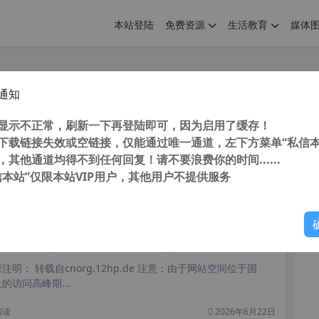
本站登陆
免费资源
生活教育
媒体
通知
rdock Start11 (Win11开始菜单增强工具) v1.36 中文增强直装破解版
您
明： 转载自 cnorg.12hp.de 注意： 由于网站空间位于国
显示不正常，刷新一下再登陆即可，因为启用了缓存！
访问高...
下载链接失效或空链接，仅能通过唯一通道，左下方菜单“私信本
，其他通道均得不到任何回复！请不要浪费你的时间......
信本站”仅限本站VIP用户，其他用户不提供服务
你
阅读
2026年6月26日
rtAllBack (Win11开始菜单增强工具) v3.5.6.4569 中文直装破解版
明： 转载自cnorg.12hp.de 注意：由于网站空间位于国
的访问高峰期...
阅读
2026年6月22日