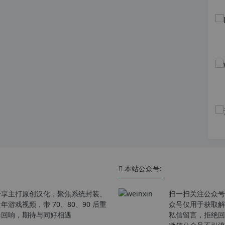
本站公众号:
分享主打原创汉化，聚焦系统封装、
扫一扫关注公众号
戏视频，带 70、80、90 后重
众号仅用于获取解
春回响，期待与同好相遇
私信留言，拒绝回