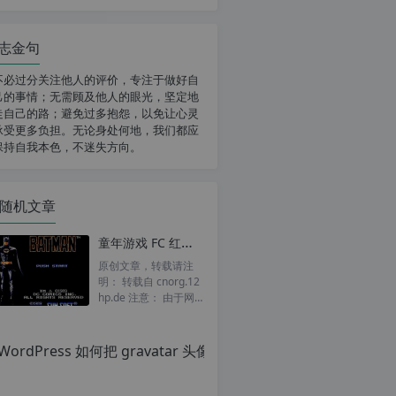
志金句
不必过分关注他人的评价，专注于做好自
己的事情；无需顾及他人的眼光，坚定地
走自己的路；避免过多抱怨，以免让心灵
承受更多负担。无论身处何地，我们都应
保持自我本色，不迷失方向。
随机文章
童年游戏 FC 红白机 小霸王 蝙蝠侠1 一命通关 视频（含金手指代码 ）
原创文章，转载请注
明： 转载自 cnorg.12
hp.de 注意： 由于网
站空间位于国外，建议
Wor
避开晚上的访问高...
原
创
文
章，