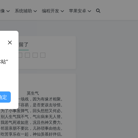
图像
系统辅助
编程开发
苹果安卓
在本页停留了
站”
我共勉
莫生气
确定
人生就像一场戏，因为有缘才相聚。
相扶到老不容易，是否更该去珍惜。
为了小事发脾气，回头想想又何必。
别人生气我不气，气出病来无人替。
我若气死谁如意，况且伤神又费力。
邻居亲朋不要比，儿孙琐事由他去。
吃苦享乐在一起，神仙羡慕好伴侣。