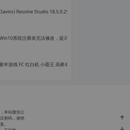
转
载
请
注
明：
转
载
自
c
n
o
r
g.
1
2
h
p.
d
e
注
意：
，本站微信公
由
压密码，谢绝
于
复。
网
c
站