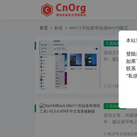
首页
标签
win11开始菜单改成win10模式
本站
Sta
系统相关
原创文章，转载请注
登陆
外，建议避开晚上的
如果
联系
“私
37,138 次浏览
次
Sta
系统相关
原创文章，转载请注
外，建议避开晚上
40,978 次浏览
次