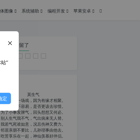
体图像
系统辅助
编程开发
苹果安卓
在本页停留了
站”
我共勉
莫生气
确定
人生就像一场戏，因为有缘才相聚。
相扶到老不容易，是否更该去珍惜。
为了小事发脾气，回头想想又何必。
别人生气我不气，气出病来无人替。
我若气死谁如意，况且伤神又费力。
邻居亲朋不要比，儿孙琐事由他去。
吃苦享乐在一起，神仙羡慕好伴侣。