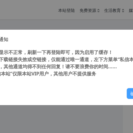
本站登陆
免费资源
生活教育
媒
通知
icrosoft Office 2019 Project 2019 Visio 2019 32位/64位 支持win7 win8 win10 (附安装教程）
您
明： 转载自cnorg.12hp.de 注意：由于网站空间位于国
显示不正常，刷新一下再登陆即可，因为启用了缓存！
的访问高峰期...
下载链接失效或空链接，仅能通过唯一通道，左下方菜单“私信本
，其他通道均得不到任何回复！请不要浪费你的时间......
信本站”仅限本站VIP用户，其他用户不提供服务
你
阅读
2025年12月25日