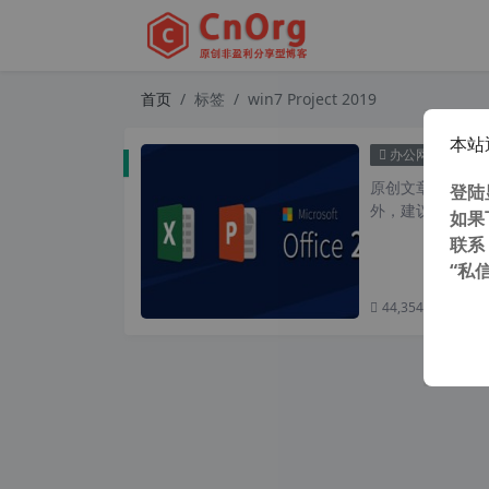
首页
标签
win7 Project 2019
本站
全网唯一 M
办公网络
原创文章，转载请注
登陆
外，建议避开晚上
如果
联系
“私
44,354 次浏览
次