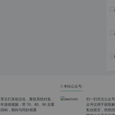
本站公众号:
分享主打原创汉化，聚焦系统封装、
扫一扫关注公众号
戏视频，带 70、80、90 后重
众号仅用于获取解
春回响，期待与同好相遇
私信留言，拒绝回