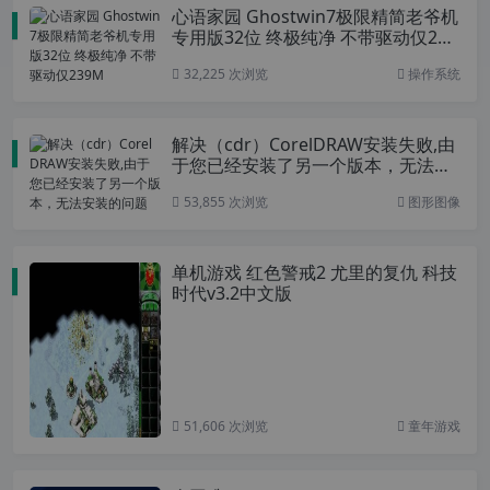
心语家园 Ghostwin7极限精简老爷机
专用版32位 终极纯净 不带驱动仅239
M
32,225 次浏览
操作系统
解决（cdr）CorelDRAW安装失败,由
于您已经安装了另一个版本，无法安
装的问题
53,855 次浏览
图形图像
单机游戏 红色警戒2 尤里的复仇 科技
时代v3.2中文版
51,606 次浏览
童年游戏