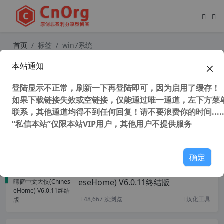
首页
标签
win7系统
本站通知
终级解决win10蓝屏代码WHEA_UNC
ORRECTABLE_ERROR没有之一
登陆显示不正常，刷新一下再登陆即可，因为启用了缓存！
如果下载链接失效或空链接，仅能通过唯一通道，左下方菜单
联系，其他通道均得不到任何回复！请不要浪费你的时间.....
“私信本站”仅限本站VIP用户，其他用户不提供服务
119,347 次浏览
系统相关
确定
强大一键翻译工具晴窗中文大侠(Chin
eseHome) V6.0.11终结版
48,667 次浏览
汉化工具