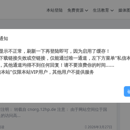
本站登陆
免费资源
生活教育
媒体
通知
nced System Optimizer v3.9.3700 (电脑系统优化软件) 简体中文破解版
您
明： 转载自cnorg.12hp.de 注意：由于网站空间位于国
显示不正常，刷新一下再登陆即可，因为启用了缓存！
的访问高峰期...
下载链接失效或空链接，仅能通过唯一通道，左下方菜单“私信本
，其他通道均得不到任何回复！请不要浪费你的时间......
信本站”仅限本站VIP用户，其他用户不提供服务
你
阅读
2026年6月28日
字的系统优化清理软件 Wise Care 3656 v7.5.650 永不升级绿色安装版 号称世界上最快的系统优化工具
明： 转载自 cnorg.12hp.de 注意： 由于网站空间位于国
访问高...
阅读
2026年3月27日