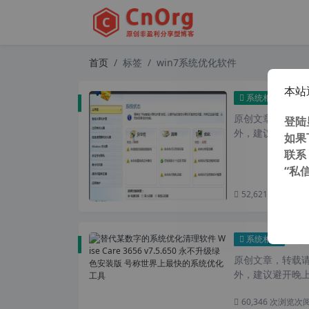
首页
标签
win7系统优化软件
本站
Adva
系统相关
原创文章，转载请注
登陆
外，建议避开晚上
如果
联系
“私
52,621 次浏览
次
替代某数
系统相关
原创文章，转载请注
外，建议避开晚上的
60,346 次浏览
次