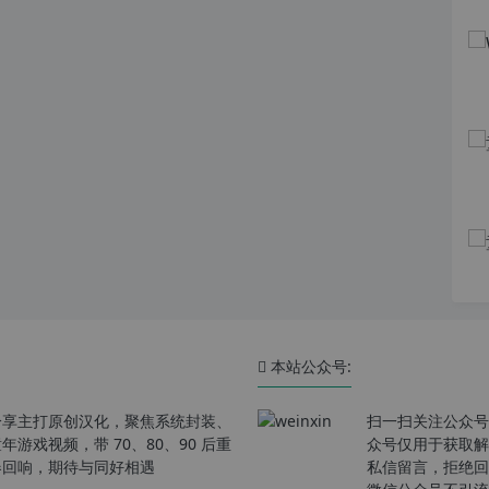
本站公众号:
分享主打原创汉化，聚焦系统封装、
扫一扫关注公众号
戏视频，带 70、80、90 后重
众号仅用于获取解
春回响，期待与同好相遇
私信留言，拒绝回