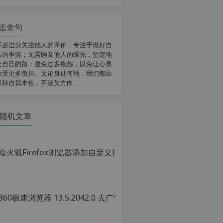
志金句
不必过分关注他人的评价，专注于做好自
己的事情；无需顾及他人的眼光，坚定地
走自己的路；避免过多抱怨，以免让心灵
承受更多负担。无论身处何地，我们都应
保持自我本色，不迷失方向。
随机文章
给火狐Fi
原
创
文
章，
36
转
载
原
请
创
注
文
明：
章