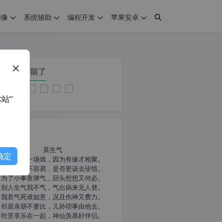
图像
系统辅助
编程开发
苹果安卓
在本页停留了
站”
我共勉
莫生气
确定
人生就像一场戏，因为有缘才相聚。
相扶到老不容易，是否更该去珍惜。
为了小事发脾气，回头想想又何必。
别人生气我不气，气出病来无人替。
我若气死谁如意，况且伤神又费力。
邻居亲朋不要比，儿孙琐事由他去。
吃苦享乐在一起，神仙羡慕好伴侣。