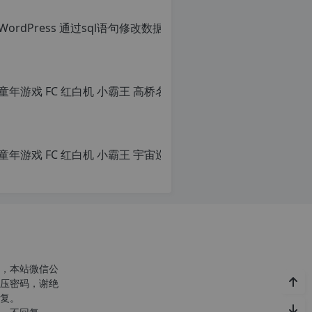
转
转
载
载
自
请
c
注
n
明
o
转
r
载
g.
自
1
c
2
n
h
o
p.
r
d
g.
e
1
注
2
意：
h
由
p.
于
d
网
e
c
站
注
n
空
意
o
，本站微信公
间
由
r
压密码，谢绝
位
于
g.
复。
于
网
1
国
站