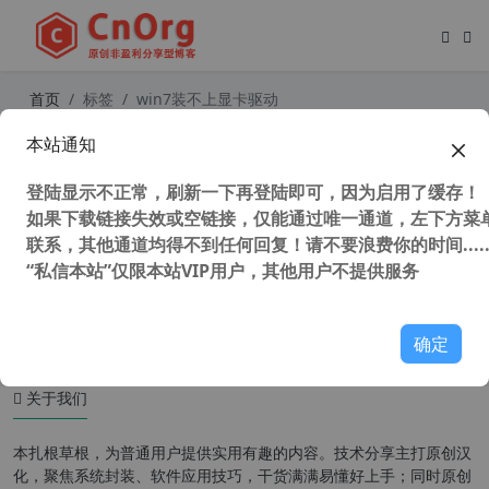
首页
标签
win7装不上显卡驱动
本站通知
独家 全网唯一 线下唯一 完美解决新
电脑不支持win7问题 完美解决USB、
登陆显示不正常，刷新一下再登陆即可，因为启用了缓存！
控制器无驱动问题
如果下载链接失效或空链接，仅能通过唯一通道，左下方菜单
联系，其他通道均得不到任何回复！请不要浪费你的时间.....
“私信本站”仅限本站VIP用户，其他用户不提供服务
52,034 次浏览
系统相关
确定
关于我们
本扎根草根，为普通用户提供实用有趣的内容。技术分享主打原创汉
化，聚焦系统封装、软件应用技巧，干货满满易懂好上手；同时原创