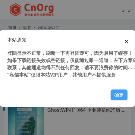
首页
标签
windows11
本站通知
12-13代CPU不支持win10怎么办？让
win10支持大小核CPU 让win10支持1
登陆显示不正常，刷新一下再登陆即可，因为启用了缓存！
2-13代CPU
如果下载链接失效或空链接，仅能通过唯一通道，左下方菜单
联系，其他通道均得不到任何回复！请不要浪费你的时间.....
“私信本站”仅限本站VIP用户，其他用户不提供服务
54,128 次浏览
系统相关
确定
全网唯一支持 UEFI NVME 心语家园
GhostWIN11 X64 企业装机纯净版 V
2.5