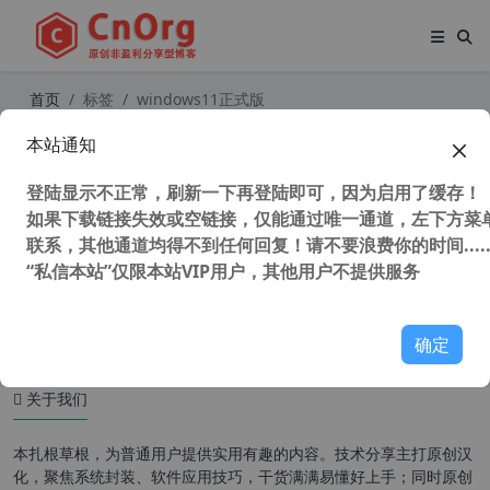
首页
标签
windows11正式版
本站通知
微软 Win11 Build 22523 最新官方正
式版 ISO 镜像下载 (微软 MSDN 原版
登陆显示不正常，刷新一下再登陆即可，因为启用了缓存！
系统)
如果下载链接失效或空链接，仅能通过唯一通道，左下方菜单
联系，其他通道均得不到任何回复！请不要浪费你的时间.....
“私信本站”仅限本站VIP用户，其他用户不提供服务
61,451 次浏览
操作系统
确定
关于我们
本扎根草根，为普通用户提供实用有趣的内容。技术分享主打原创汉
化，聚焦系统封装、软件应用技巧，干货满满易懂好上手；同时原创