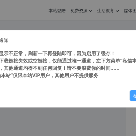
本站登陆
免费资源
生活教育
媒体
通知
nSXS文件夹和系统更新清理工具 v8.19绿色版
您
明： 转载自 cnorg.12hp.de 注意： 由于网站空间位于国
显示不正常，刷新一下再登陆即可，因为启用了缓存！
访问高...
下载链接失效或空链接，仅能通过唯一通道，左下方菜单“私信本
，其他通道均得不到任何回复！请不要浪费你的时间......
信本站”仅限本站VIP用户，其他用户不提供服务
你
阅读
2026年6月17日