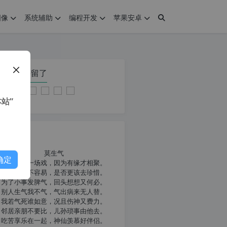
图像
系统辅助
编程开发
苹果安卓
在本页停留了
站”
我共勉
莫生气
确定
人生就像一场戏，因为有缘才相聚。
相扶到老不容易，是否更该去珍惜。
为了小事发脾气，回头想想又何必。
别人生气我不气，气出病来无人替。
我若气死谁如意，况且伤神又费力。
邻居亲朋不要比，儿孙琐事由他去。
吃苦享乐在一起，神仙羡慕好伴侣。