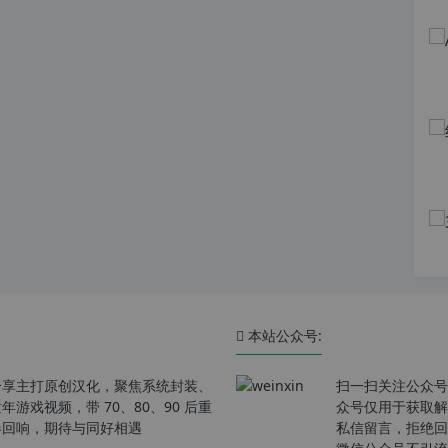
本站公众号:
分享主打原创汉化，聚焦系统封装、
扫一扫关注公众号
戏视频，带 70、80、90 后重
众号仅用于获取解
春回响，期待与同好相遇
私信留言，拒绝回