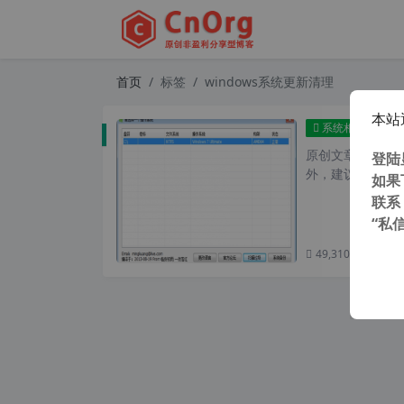
首页
标签
windows系统更新清理
本站
Wi
系统相关
原创文章，转载请注
登陆
外，建议避开晚上的
如果
联系
“私
49,310 次浏览
次