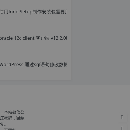
使用Inno Setu
原
创
文
章，
转
载
请
注
明：
转
载
自
c
n
o
r
g.
1
2
h
，本站微信公
p.
压密码，谢绝
d
复。
e