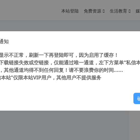
本站登陆
免费资源
生活教育
媒
通知
nImage V11.00 汉化中文版 磁盘工具 镜像管理制作工具
您
明： 转载自cnorg.12hp.de 注意：由于网站空间位于国
显示不正常，刷新一下再登陆即可，因为启用了缓存！
的访问高峰期...
下载链接失效或空链接，仅能通过唯一通道，左下方菜单“私信本
，其他通道均得不到任何回复！请不要浪费你的时间......
信本站”仅限本站VIP用户，其他用户不提供服务
你
阅读
2026年1月24日