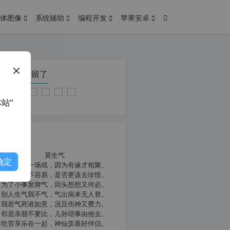
体图像
系统辅助
编程开发
苹果安卓
在本页停留了
站”
我共勉
莫生气
确定
人生就像一场戏，因为有缘才相聚。
相扶到老不容易，是否更该去珍惜。
为了小事发脾气，回头想想又何必。
别人生气我不气，气出病来无人替。
我若气死谁如意，况且伤神又费力。
邻居亲朋不要比，儿孙琐事由他去。
吃苦享乐在一起，神仙羡慕好伴侣。