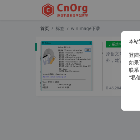
首页
标签
winimage下载
本站
Wi
系统相关
原创文章，转载请注
登陆
外，建议避开晚上
如果
联系
“私
46,284 次浏览
次