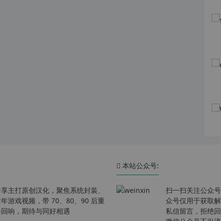
本站公众号:
分享主打原创汉化，聚焦系统封装、
扫一扫关注公众号
戏视频，带 70、80、90 后重
众号仅用于获取解
春回响，期待与同好相遇
私信留言，拒绝回