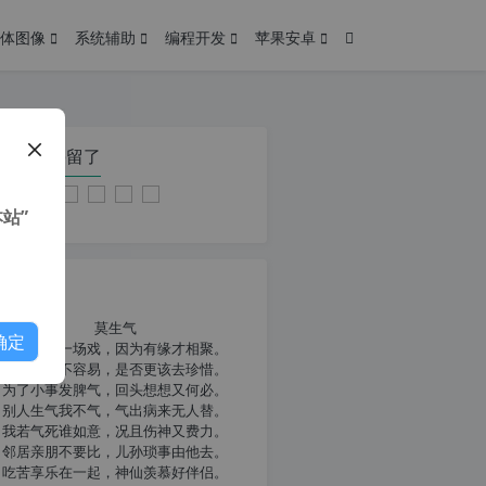
体图像
系统辅助
编程开发
苹果安卓
在本页停留了
站”
我共勉
莫生气
确定
人生就像一场戏，因为有缘才相聚。
相扶到老不容易，是否更该去珍惜。
为了小事发脾气，回头想想又何必。
别人生气我不气，气出病来无人替。
我若气死谁如意，况且伤神又费力。
邻居亲朋不要比，儿孙琐事由他去。
吃苦享乐在一起，神仙羡慕好伴侣。