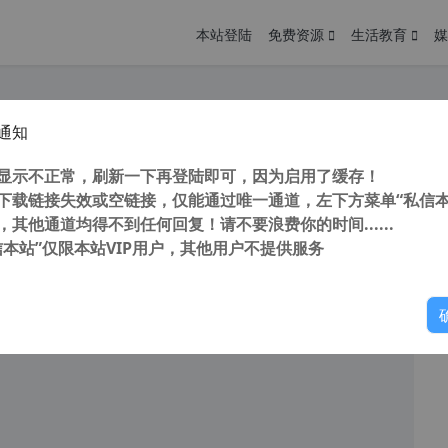
本站登陆
免费资源
生活教育
媒
通知
nxp解压缩软件 WinRAR v6.0.2去广告烈火汉化版 最后支持winxp版本
您
明： 转载自 cnorg.12hp.de 注意： 由于网站空间位于国
显示不正常，刷新一下再登陆即可，因为启用了缓存！
访问高...
下载链接失效或空链接，仅能通过唯一通道，左下方菜单“私信本
，其他通道均得不到任何回复！请不要浪费你的时间......
信本站”仅限本站VIP用户，其他用户不提供服务
你
阅读
2025年10月31日