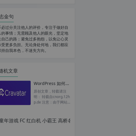
志金句
不必过分关注他人的评价，专注于做好自
己的事情；无需顾及他人的眼光，坚定地
走自己的路；避免过多抱怨，以免让心灵
承受更多负担。无论身处何地，我们都应
保持自我本色，不迷失方向。
随机文章
WordPress 如何把 gravatar 头像强制替换为自定义头像
原创文章，转载请注
明： 转载自cnorg.12h
p.de 注意：由于网站
空间位于国外，建议避
开晚上的访问高峰期...