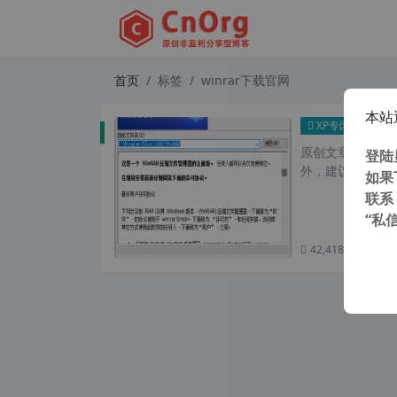
首页
标签
winrar下载官网
本站
支持wi
XP专区
原创文章，转载请注
登陆
外，建议避开晚上的
如果
联系
“私
42,418 次浏览
次