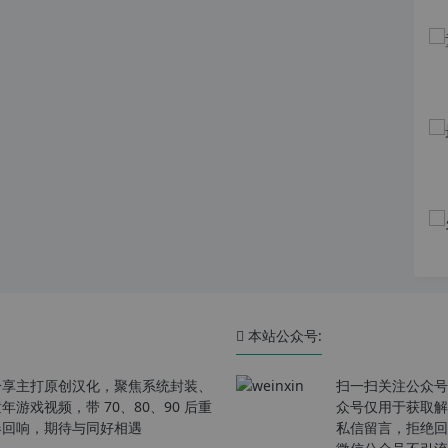
本站公众号:
分享主打原创汉化，聚焦系统封装、
扫一扫关注公众号
戏视频，带 70、80、90 后重
众号仅用于获取解
春回响，期待与同好相遇
私信留言，拒绝回