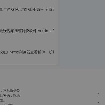
c
n
火狐Firef
o
r
原
g.
创
1
文
2
章，
h
转
p.
载
d
请
e
注
明：
转
，本站微信公
载
压密码，谢绝
自
复。
c