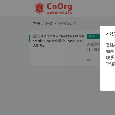
首页
标签
WPPAY2.11
本站
WordPress插件
原创文章，转载请注
登陆
外，建议避开晚上
如果
联系
60,772 次浏览
次
“私