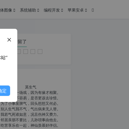
体图像
系统辅助
编程开发
苹果安卓
在本页停留了
站”
我共勉
莫生气
确定
人生就像一场戏，因为有缘才相聚。
相扶到老不容易，是否更该去珍惜。
为了小事发脾气，回头想想又何必。
别人生气我不气，气出病来无人替。
我若气死谁如意，况且伤神又费力。
邻居亲朋不要比，儿孙琐事由他去。
吃苦享乐在一起，神仙羡慕好伴侣。