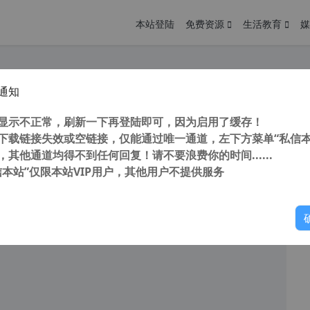
本站登陆
免费资源
生活教育
媒
通知
免登录付费查看内容/付费下载资源WordPress付费查看插件WPPAY2.11无限制版
您
明： 转载自cnorg.12hp.de 注意：由于网站空间位于国
显示不正常，刷新一下再登陆即可，因为启用了缓存！
的访问高峰期...
下载链接失效或空链接，仅能通过唯一通道，左下方菜单“私信本
，其他通道均得不到任何回复！请不要浪费你的时间......
阅读
2025年10月22日
信本站”仅限本站VIP用户，其他用户不提供服务
你