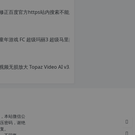
童年游戏 FC
原
创
文
章，
转
载
请
注
明：
转
载
自
c
n
o
，本站微信公
r
压密码，谢绝
g.
复。
1