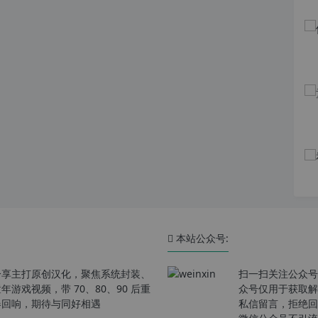
本站公众号:
分享主打原创汉化，聚焦系统封装、
扫一扫关注公众号
戏视频，带 70、80、90 后重
众号仅用于获取解
春回响，期待与同好相遇
私信留言，拒绝回