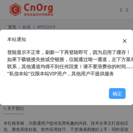
首页
标签
WPS2019
本站通知
支持winxp办公软件 WPS2019 v11.1.
0.10009 教育考试专用版 官方版 无广
登陆显示不正常，刷新一下再登陆即可，因为启用了缓存！
告不强制升级
如果下载链接失效或空链接，仅能通过唯一通道，左下方菜单
联系，其他通道均得不到任何回复！请不要浪费你的时间.....
“私信本站”仅限本站VIP用户，其他用户不提供服务
60,811 次浏览
XP专区
确定
关于我们
本扎根草根，为普通用户提供实用有趣的内容。技术分享主打原创汉
化，聚焦系统封装、软件应用技巧，干货满满易懂好上手；同时原创