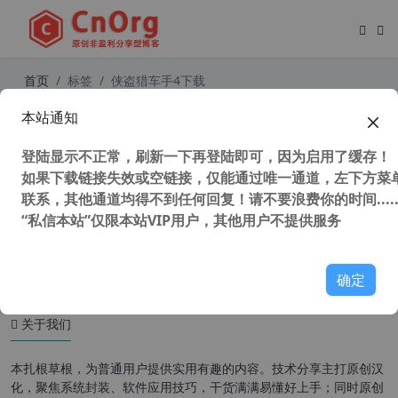
首页
标签
侠盗猎车手4下载
本站通知
侠盗猎车手：自由城之章（侠盗飞车
4）Grand Theft Auto: Episodes fro
登陆显示不正常，刷新一下再登陆即可，因为启用了缓存！
m Liberty City 中文硬盘版
如果下载链接失效或空链接，仅能通过唯一通道，左下方菜单
联系，其他通道均得不到任何回复！请不要浪费你的时间.....
“私信本站”仅限本站VIP用户，其他用户不提供服务
56,395 次浏览
童年游戏
确定
关于我们
本扎根草根，为普通用户提供实用有趣的内容。技术分享主打原创汉
化，聚焦系统封装、软件应用技巧，干货满满易懂好上手；同时原创