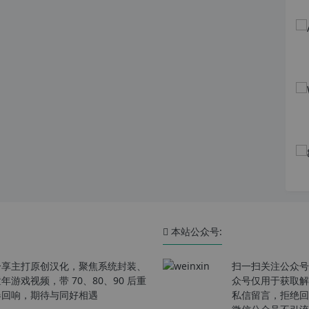
本站公众号:
分享主打原创汉化，聚焦系统封装、
扫一扫关注公众号
戏视频，带 70、80、90 后重
众号仅用于获取解
春回响，期待与同好相遇
私信留言，拒绝回