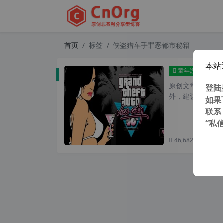
首页
标签
侠盗猎车手罪恶都市秘籍
本站
侠盗猎
童年游戏
原创文章，转载请注
登陆
外，建议避开晚上
如果
联系
“私
46,682 次浏览
次