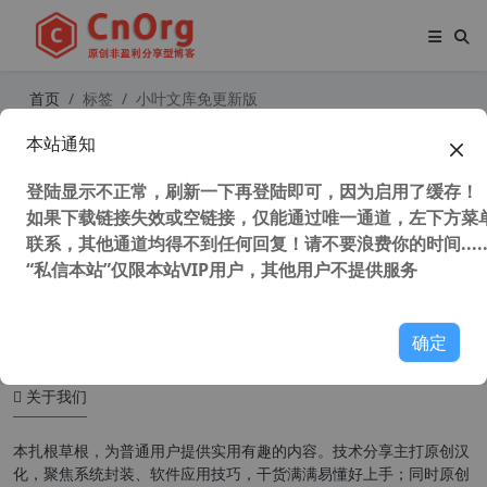
首页
标签
小叶文库免更新版
本站通知
最新最全文库下载神器，免费下载全
网文库，冰点文库、松鼠办公和小叶
登陆显示不正常，刷新一下再登陆即可，因为启用了缓存！
文库下载器
如果下载链接失效或空链接，仅能通过唯一通道，左下方菜单
联系，其他通道均得不到任何回复！请不要浪费你的时间.....
“私信本站”仅限本站VIP用户，其他用户不提供服务
54,676 次浏览
办公网络
确定
关于我们
本扎根草根，为普通用户提供实用有趣的内容。技术分享主打原创汉
化，聚焦系统封装、软件应用技巧，干货满满易懂好上手；同时原创