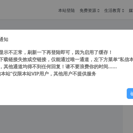
本站登陆
免费资源
生活教育
媒
通知
最全文库下载神器，免费下载全网文库，冰点文库、松鼠办公和小叶文库下载器
您
明： 转载自cnorg.12hp.de 注意：由于网站空间位于国
显示不正常，刷新一下再登陆即可，因为启用了缓存！
的访问高峰期...
下载链接失效或空链接，仅能通过唯一通道，左下方菜单“私信本
，其他通道均得不到任何回复！请不要浪费你的时间......
信本站”仅限本站VIP用户，其他用户不提供服务
你
阅读
2025年11月18日