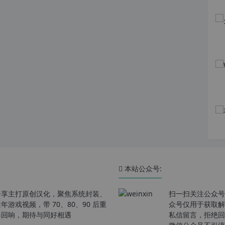
本站公众号:
分享主打原创汉化，聚焦系统封装、
扫一扫关注公众号
戏视频，带 70、80、90 后重
众号仅用于获取解
春回响，期待与同好相遇
私信留言，拒绝回