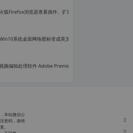
火狐Firef
转
载
原
自
创
c
文
n
章，
o
转
r
载
g.
请
1
c
注
2
明：
h
转
p.
r
载
d
g
自
e
c
注
n
意：
o
由
p
r
于
g.
网
1
站
2
空
h
，本站微信公
间
p.
压密码，谢绝
位
d
复。
于
e
国