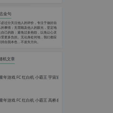
志金句
不必过分关注他人的评价，专注于做好自
己的事情；无需顾及他人的眼光，坚定地
走自己的路；避免过多抱怨，以免让心灵
承受更多负担。无论身处何地，我们都应
保持自我本色，不迷失方向。
随机文章
童年游戏
原
创
文
章，
转
载
请
注
明：