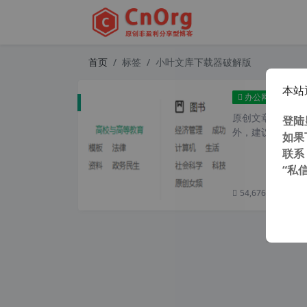
首页
标签
小叶文库下载器破解版
本站
最新
办公网络
原创文章，转载请注
登陆
外，建议避开晚上
如果
联系
“私
54,676 次浏览
次