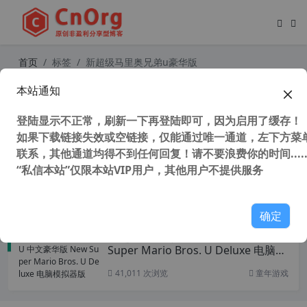
首页
标签
新超级马里奥兄弟u豪华版
本站通知
童年游戏 新超级马里奥兄弟U 中文豪
华版 世界1 全明星金币和秘密出口 通
登陆显示不正常，刷新一下再登陆即可，因为启用了缓存！
关视频
如果下载链接失效或空链接，仅能通过唯一通道，左下方菜单
联系，其他通道均得不到任何回复！请不要浪费你的时间.....
“私信本站”仅限本站VIP用户，其他用户不提供服务
53,548 次浏览
童年游戏
确定
新超级马里奥兄弟U 中文豪华版 New
Super Mario Bros. U Deluxe 电脑模
拟器版
41,011 次浏览
童年游戏