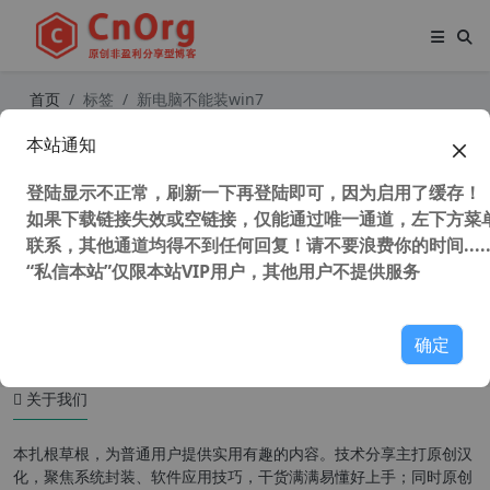
首页
标签
新电脑不能装win7
本站通知
解决 intel amd 新电脑安装win7问题
安装后USB不能用问题 NVME固态硬
登陆显示不正常，刷新一下再登陆即可，因为启用了缓存！
盘安装WIN7教程
如果下载链接失效或空链接，仅能通过唯一通道，左下方菜单
联系，其他通道均得不到任何回复！请不要浪费你的时间.....
“私信本站”仅限本站VIP用户，其他用户不提供服务
49,522 次浏览
系统相关
确定
关于我们
本扎根草根，为普通用户提供实用有趣的内容。技术分享主打原创汉
化，聚焦系统封装、软件应用技巧，干货满满易懂好上手；同时原创