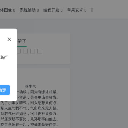
体图像
系统辅助
编程开发
苹果安卓
在本页停留了
站”
我共勉
莫生气
确定
人生就像一场戏，因为有缘才相聚。
相扶到老不容易，是否更该去珍惜。
为了小事发脾气，回头想想又何必。
别人生气我不气，气出病来无人替。
我若气死谁如意，况且伤神又费力。
邻居亲朋不要比，儿孙琐事由他去。
吃苦享乐在一起，神仙羡慕好伴侣。