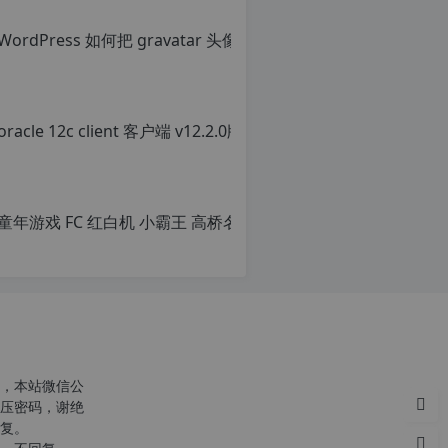
Wor
原
创
文
章，
转
载
请
注
明：
转
载
自
c
n
o
r
g.
1
2
h
，本站微信公
p.
压密码，谢绝
d
复。
e
c