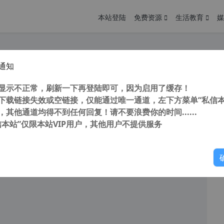
本站登陆
免费资源
生活教育
媒
通知
llels Toolbox Business Edition (系统工具箱合集) v6.5.0.3684 中文特别版
您
明： 转载自cnorg.12hp.de 注意：由于网站空间位于国
显示不正常，刷新一下再登陆即可，因为启用了缓存！
的访问高峰期...
下载链接失效或空链接，仅能通过唯一通道，左下方菜单“私信本
，其他通道均得不到任何回复！请不要浪费你的时间......
信本站”仅限本站VIP用户，其他用户不提供服务
你
阅读
2025年12月25日