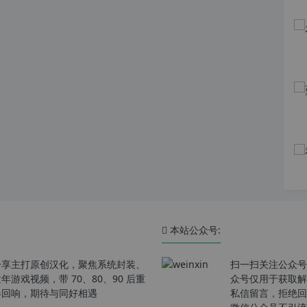
本站公众号:
分享主打原创汉化，聚焦系统封装、
扫一扫关注公众号
戏视频，带 70、80、90 后重
众号仅用于获取解
春回响，期待与同好相遇
私信留言，拒绝回