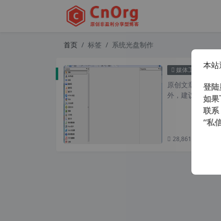
首页
标签
系统光盘制作
本站
光盘菜
媒体工具
原创文章，转载请注
登陆
外，建议避开晚上
如果
联系
“私
28,861 次浏览
次