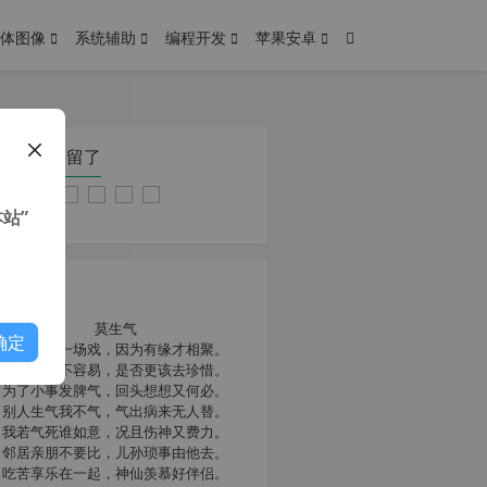
体图像
系统辅助
编程开发
苹果安卓
在本页停留了
站”
我共勉
莫生气
确定
人生就像一场戏，因为有缘才相聚。
相扶到老不容易，是否更该去珍惜。
为了小事发脾气，回头想想又何必。
别人生气我不气，气出病来无人替。
我若气死谁如意，况且伤神又费力。
邻居亲朋不要比，儿孙琐事由他去。
吃苦享乐在一起，神仙羡慕好伴侣。