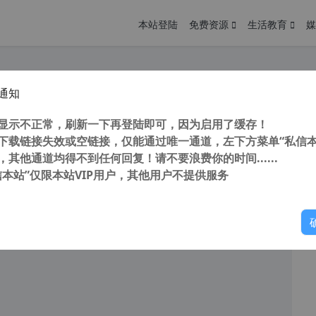
本站登陆
免费资源
生活教育
媒
通知
单制作 AutoPlay Menu Builder 8.0 Build 2459 汉化中文版
您
明： 转载自cnorg.12hp.de 注意：由于网站空间位于国
显示不正常，刷新一下再登陆即可，因为启用了缓存！
的访问高峰期...
下载链接失效或空链接，仅能通过唯一通道，左下方菜单“私信本
，其他通道均得不到任何回复！请不要浪费你的时间......
信本站”仅限本站VIP用户，其他用户不提供服务
你
阅读
2026年4月24日