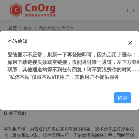
首页
标签
系统垃圾清理软件
本站通知
Abelssoft WashAndGo (系统垃圾清
理工具) v27.12. 43747 汉化中文版
登陆显示不正常，刷新一下再登陆即可，因为启用了缓存！
如果下载链接失效或空链接，仅能通过唯一通道，左下方菜单
联系，其他通道均得不到任何回复！请不要浪费你的时间.....
“私信本站”仅限本站VIP用户，其他用户不提供服务
113,975 次浏览
系统相关
确定
关于我们
本扎根草根，为普通用户提供实用有趣的内容。技术分享主打原创汉
化，聚焦系统封装、软件应用技巧，干货满满易懂好上手；同时原创