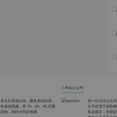
本站公众号:
分享主打原创汉化，聚焦系统封装、
扫一扫关注公众号
戏视频，带 70、80、90 后重
众号仅用于获取解
春回响，期待与同好相遇
私信留言，拒绝回