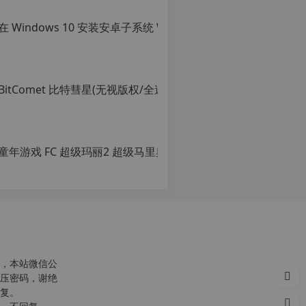
转
载
请
注
明：
转
载
自
c
n
童年游戏 FC
o
r
原
g.
创
1
文
2
章，
h
转
p.
载
d
请
e
注
注
明：
意：
转
，本站微信公
由
载
压密码，谢绝
于
自
复。
网
c
站