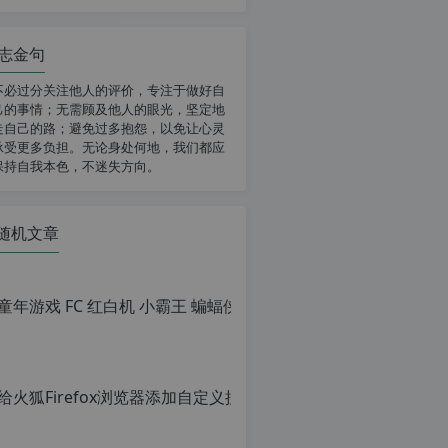
志金句
不必过分关注他人的评价，专注于做好自
己的事情；无需顾及他人的眼光，坚定地
走自己的路；避免过多抱怨，以免让心灵
承受更多负担。无论身处何地，我们都应
保持自我本色，不迷失方向。
随机文章
给火狐Fi
原
创
文
章，