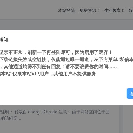
本站登陆
免费资源
生活教育
媒
通知
ry Utilities Pro v5.206.0.237 顶级系统清理与优化软件
您
明： 转载自 cnorg.12hp.de 注意： 由于网站空间位于国
显示不正常，刷新一下再登陆即可，因为启用了缓存！
访问高...
下载链接失效或空链接，仅能通过唯一通道，左下方菜单“私信本
，其他通道均得不到任何回复！请不要浪费你的时间......
信本站”仅限本站VIP用户，其他用户不提供服务
你
阅读
2026年6月1日
字的系统优化清理软件 Wise Care 3656 v7.5.650 永不升级绿色安装版 号称世界上最快的系统优化工具
明： 转载自 cnorg.12hp.de 注意： 由于网站空间位于国
访问高...