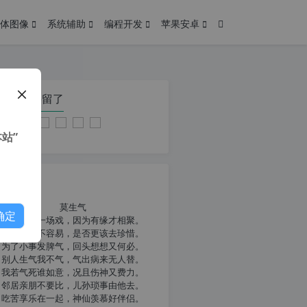
体图像
系统辅助
编程开发
苹果安卓
在本页停留了
站”
我共勉
莫生气
确定
人生就像一场戏，因为有缘才相聚。
相扶到老不容易，是否更该去珍惜。
为了小事发脾气，回头想想又何必。
别人生气我不气，气出病来无人替。
我若气死谁如意，况且伤神又费力。
邻居亲朋不要比，儿孙琐事由他去。
吃苦享乐在一起，神仙羡慕好伴侣。