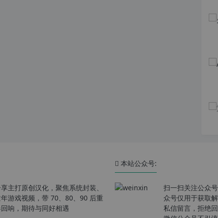
本站公众号:
分享主打原创汉化，聚焦系统封装、
扫一扫关注公众号
戏视频，带 70、80、90 后重
众号仅用于获取解
春回响，期待与同好相遇
私信留言，拒绝回