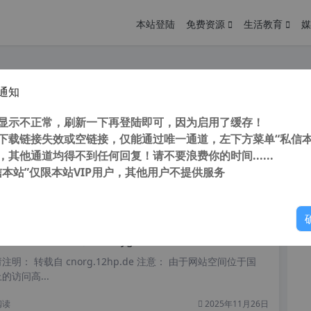
本站登陆
免费资源
生活教育
媒
通知
 Altova MissionKit 2025 R2 企业版 XML、JSON、SQL和UML等 开发编辑汉化管理工具
您
明： 转载自 cnorg.12hp.de 注意： 由于网站空间位于国
显示不正常，刷新一下再登陆即可，因为启用了缓存！
访问高...
下载链接失效或空链接，仅能通过唯一通道，左下方菜单“私信本
，其他通道均得不到任何回复！请不要浪费你的时间......
信本站”仅限本站VIP用户，其他用户不提供服务
你
阅读
2026年7月6日
化 XML开发编辑器 Oxygen XML Editor v23.1 - v26 中文注册版
明： 转载自 cnorg.12hp.de 注意： 由于网站空间位于国
访问高...
阅读
2025年11月26日