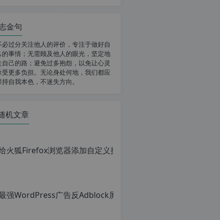
志金句
不必过分关注他人的评价，专注于做好自
己的事情；无需顾及他人的眼光，坚定地
走自己的路；避免过多抱怨，以免让心灵
承受更多负担。无论身处何地，我们都应
保持自我本色，不迷失方向。
随机文章
给火狐Fi
原
创
文
章，
转
载
请
注
明：