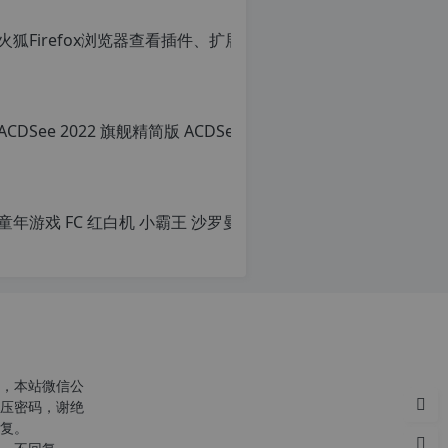
火狐Firef
转
载
原
自
创
c
文
n
章，
o
转
r
载
g.
请
1
注
2
明：
童年游戏 F
h
转
p.
载
原
d
自
创
e
c
文
注
n
章，
意：
o
转
由
r
载
于
g.
请
网
1
注
站
2
明：
空
h
转
，本站微信公
间
p.
载
压密码，谢绝
位
d
自
复。
于
e
c
国