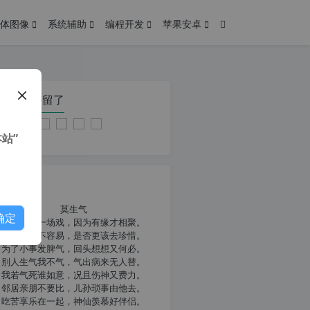
体图像
系统辅助
编程开发
苹果安卓
在本页停留了
站”
我共勉
莫生气
确定
人生就像一场戏，因为有缘才相聚。
相扶到老不容易，是否更该去珍惜。
为了小事发脾气，回头想想又何必。
别人生气我不气，气出病来无人替。
我若气死谁如意，况且伤神又费力。
邻居亲朋不要比，儿孙琐事由他去。
吃苦享乐在一起，神仙羡慕好伴侣。