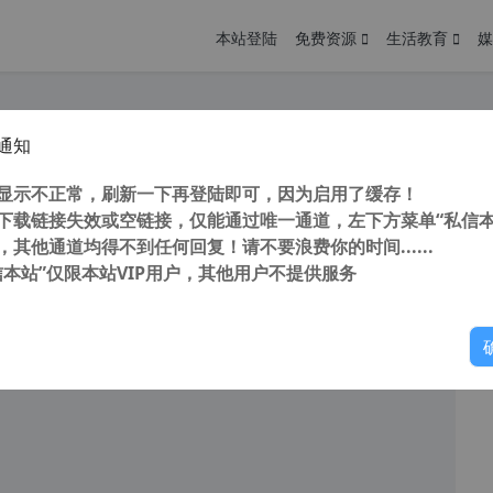
本站登陆
免费资源
生活教育
媒
通知
图像格式转换软件(xnconvert) v1.94 支持Webp格式
您
明： 转载自 cnorg.12hp.de 注意： 由于网站空间位于国
显示不正常，刷新一下再登陆即可，因为启用了缓存！
访问高...
下载链接失效或空链接，仅能通过唯一通道，左下方菜单“私信本
，其他通道均得不到任何回复！请不要浪费你的时间......
信本站”仅限本站VIP用户，其他用户不提供服务
你
阅读
2025年9月3日