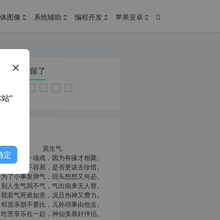
体图像
系统辅助
编程开发
苹果安卓
在本页停留了
站”
我共勉
莫生气
确定
人生就像一场戏，因为有缘才相聚。
相扶到老不容易，是否更该去珍惜。
为了小事发脾气，回头想想又何必。
别人生气我不气，气出病来无人替。
我若气死谁如意，况且伤神又费力。
邻居亲朋不要比，儿孙琐事由他去。
吃苦享乐在一起，神仙羡慕好伴侣。