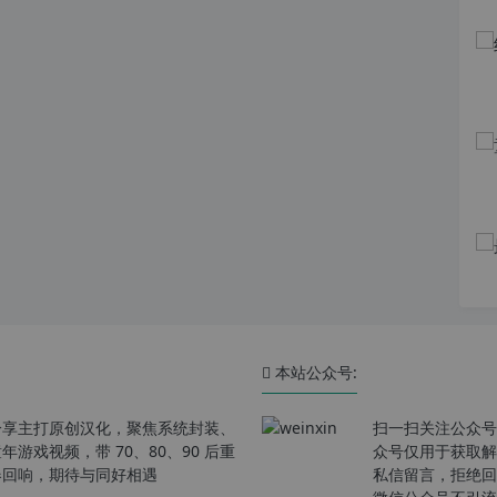
本站公众号:
分享主打原创汉化，聚焦系统封装、
扫一扫关注公众号
戏视频，带 70、80、90 后重
众号仅用于获取解
春回响，期待与同好相遇
私信留言，拒绝回