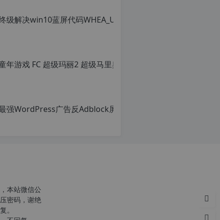
转
载
自
c
n
童年游戏 FC
o
r
原
g.
创
1
文
2
章，
h
转
p.
载
d
请
e
注
注
明：
意：
转
由
载
于
自
网
c
站
n
空
o
，本站微信公
间
r
压密码，谢绝
位
g.
复。
于
1
国