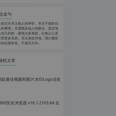
志金句
不必过分关注他人的评价，专注于做好自
己的事情；无需顾及他人的眼光，坚定地
走自己的路；避免过多抱怨，以免让心灵
承受更多负担。无论身处何地，我们都应
保持自我本色，不迷失方向。
随机文章
8款最佳视频和图片水印Lo
原
创
文
章，
转
载
请
注
明：