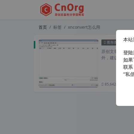
首页
标签
xnconvert怎么用
本站
批量
图形图像
原创文章，转载请注
登陆
外，建议避开晚上的
如果
联系
“私
85,642 次浏览
次