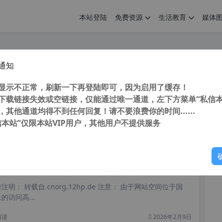
本站登陆
免费资源
生活教育
媒体
通知
yview v5.50 蜂蜜浏览器 简单好用看图软件 真正解决 Win10可打印文档不能打印图片问题
您
明： 转载自cnorg.12hp.de 注意：由于网站空间位于国
显示不正常，刷新一下再登陆即可，因为启用了缓存！
的访问高峰期...
下载链接失效或空链接，仅能通过唯一通道，左下方菜单“私信本
，其他通道均得不到任何回复！请不要浪费你的时间......
信本站”仅限本站VIP用户，其他用户不提供服务
你
阅读
2026年2月21日
iew v2.51.1 中文版 万能看图工具 真正解决Win10可打印文档不能打印图片问题
明： 转载自 cnorg.12hp.de 注意： 由于网站空间位于国
访问高...
阅读
2026年2月9日