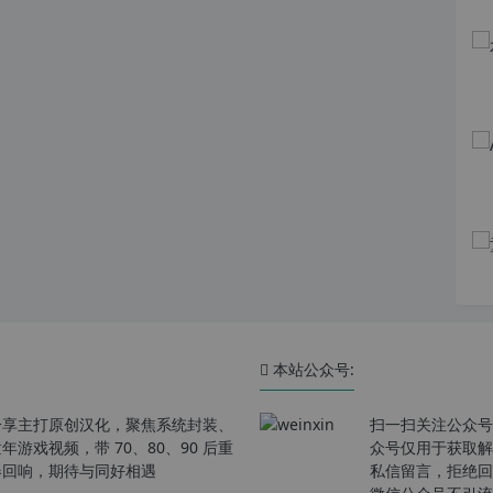
本站公众号:
分享主打原创汉化，聚焦系统封装、
扫一扫关注公众号
戏视频，带 70、80、90 后重
众号仅用于获取解
春回响，期待与同好相遇
私信留言，拒绝回