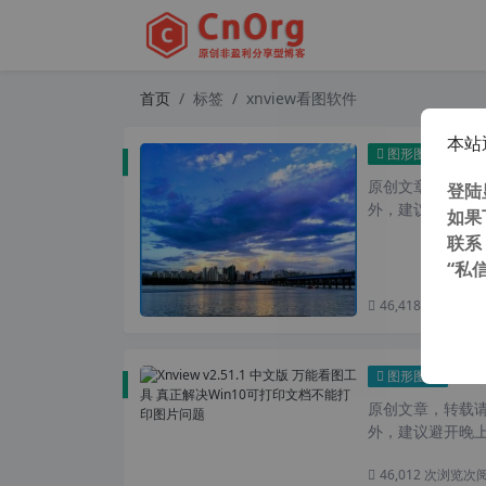
首页
标签
xnview看图软件
本站
Hone
图形图像
原创文章，转载请注
登陆
外，建议避开晚上
如果
联系
“私
46,418 次浏览
次
Xnv
图形图像
原创文章，转载请注
外，建议避开晚上的
46,012 次浏览
次