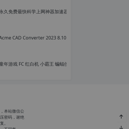
转
载
请
注
明：
转
载
自
c
n
o
r
g.
1
2
h
p.
d
e
注
意：
，本站微信公
由
压密码，谢绝
于
复。
网
站