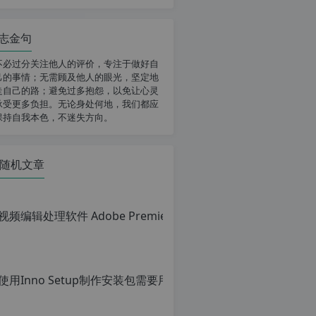
志金句
不必过分关注他人的评价，专注于做好自
己的事情；无需顾及他人的眼光，坚定地
走自己的路；避免过多抱怨，以免让心灵
承受更多负担。无论身处何地，我们都应
保持自我本色，不迷失方向。
随机文章
使用Inno Setu
原
创
文
章，