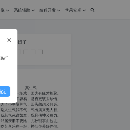
图像
系统辅助
编程开发
苹果安卓
在本页停留了
站”
我共勉
莫生气
确定
人生就像一场戏，因为有缘才相聚。
相扶到老不容易，是否更该去珍惜。
为了小事发脾气，回头想想又何必。
别人生气我不气，气出病来无人替。
我若气死谁如意，况且伤神又费力。
邻居亲朋不要比，儿孙琐事由他去。
吃苦享乐在一起，神仙羡慕好伴侣。