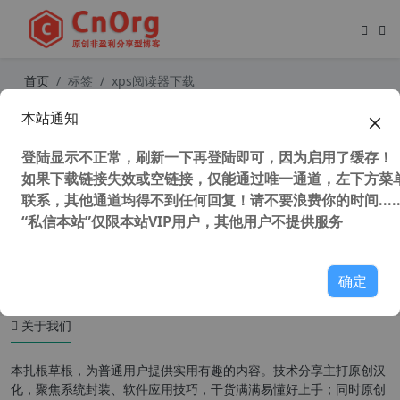
首页
标签
xps阅读器下载
本站通知
独家汉化 XPS转PDF工具 和 XPS阅读
器 全网唯一 XPS只能浏览不能编辑
登陆显示不正常，刷新一下再登陆即可，因为启用了缓存！
如果下载链接失效或空链接，仅能通过唯一通道，左下方菜单
联系，其他通道均得不到任何回复！请不要浪费你的时间.....
“私信本站”仅限本站VIP用户，其他用户不提供服务
151,868 次浏览
办公网络
确定
关于我们
本扎根草根，为普通用户提供实用有趣的内容。技术分享主打原创汉
化，聚焦系统封装、软件应用技巧，干货满满易懂好上手；同时原创