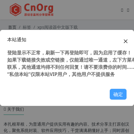
首页
标签
xps阅读器中文版下载
本站通知
独家汉化 XPS转PDF工具 和 XPS阅读
器 全网唯一 XPS只能浏览不能编辑
登陆显示不正常，刷新一下再登陆即可，因为启用了缓存！
如果下载链接失效或空链接，仅能通过唯一通道，左下方菜单
联系，其他通道均得不到任何回复！请不要浪费你的时间.....
“私信本站”仅限本站VIP用户，其他用户不提供服务
151,868 次浏览
办公网络
确定
关于我们
本扎根草根，为普通用户提供实用有趣的内容。技术分享主打原创汉
化，聚焦系统封装、软件应用技巧，干货满满易懂好上手；同时原创