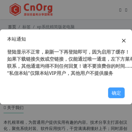
首页
标签
xp系统精简版老电脑
本站通知
WinXP系统精简利器 nLite v1.4.9.3
（内附使用教程）
登陆显示不正常，刷新一下再登陆即可，因为启用了缓存！
如果下载链接失效或空链接，仅能通过唯一通道，左下方菜单
联系，其他通道均得不到任何回复！请不要浪费你的时间.....
“私信本站”仅限本站VIP用户，其他用户不提供服务
40,552 次浏览
系统相关
确定
关于我们
本扎根草根，为普通用户提供实用有趣的内容。技术分享主打原创汉
化，聚焦系统封装、软件应用技巧，干货满满易懂好上手；同时原创