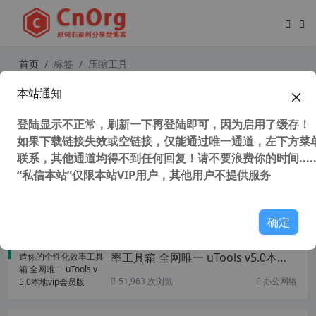
首页
标签
压缩工具
本站通知
独家汉化 KGB Archiver (超高压缩率
文件压缩工具) v2.0.0.2 汉化免费版
登陆显示不正常，刷新一下再登陆即可，因为启用了缓存！
压缩超大文件专用
如果下载链接失效或空链接，仅能通过唯一通道，左下方菜单
联系，其他通道均得不到任何回复！请不要浪费你的时间.....
“私信本站”仅限本站VIP用户，其他用户不提供服务
34,762 次浏览
办公网络
确定
必备神器 uTools 打造你的个性化效
率工具箱 全网唯一 uTools v5.0本地vi
p会员版
51,963 次浏览
办公网络