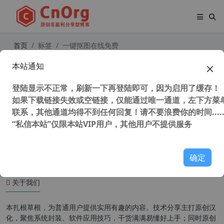
首页
标签
一键抠图在线免费
本站通知
傻瓜式 一键抠图 无损放大 照片裁剪
图片修复软件 InPixio Photo Studio
登陆显示不正常，刷新一下再登陆即可，因为启用了缓存！
Ultimate 12 汉化中文版 （含使用教
程）
如果下载链接失效或空链接，仅能通过唯一通道，左下方菜单
联系，其他通道均得不到任何回复！请不要浪费你的时间.....
“私信本站”仅限本站VIP用户，其他用户不提供服务
52,316 次浏览
图形图像
确定
关于我们
本扎根草根，为普通用户提供实用有趣的内容。技术分享主打原创汉
化，聚焦系统封装、软件应用技巧，干货满满易懂好上手；同时原创