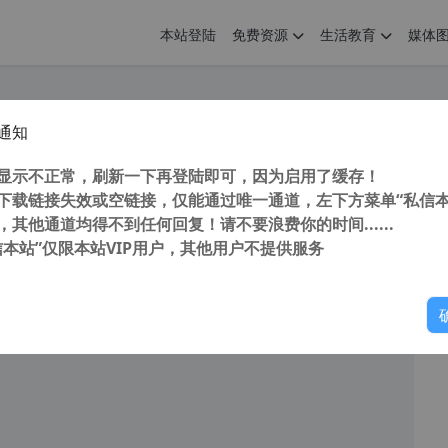
本站登陆
免费资源
生活教育
媒体
通知
硬件检测工具 HWiNFO v7.23 汉化中文版 32位+64位
您
明： 转载自 cnorg.12hp.de 注意： 由于网站空间位于国
显示不正常，刷新一下再登陆即可，因为启用了缓存！
访问高...
下载链接失效或空链接，仅能通过唯一通道，左下方菜单“私信本
，其他通道均得不到任何回复！请不要浪费你的时间......
信本站”仅限本站VIP用户，其他用户不提供服务
你
阅读
2025年11月12日