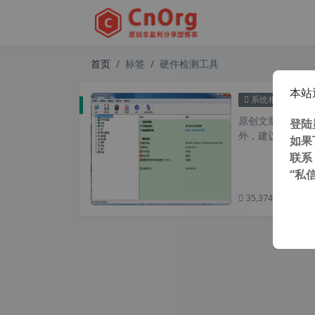
首页
标签
硬件检测工具
本站
全能
系统相关
原创文章，转载请注
登陆
外，建议避开晚上的
如果
联系
“私
35,374 次浏览
次