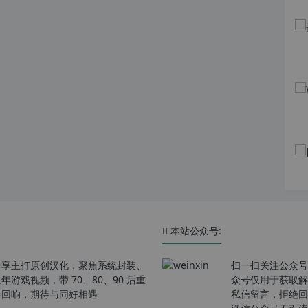
本站公众号:
分享主打原创汉化，聚焦系统封装、
扫一扫关注公众号
戏视频，带 70、80、90 后重
众号仅用于获取解
春回响，期待与同好相遇
私信留言，拒绝回