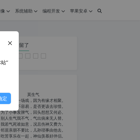
图像
系统辅助
编程开发
苹果安卓
在本页停留了
站”
我共勉
莫生气
确定
人生就像一场戏，因为有缘才相聚。
相扶到老不容易，是否更该去珍惜。
为了小事发脾气，回头想想又何必。
别人生气我不气，气出病来无人替。
我若气死谁如意，况且伤神又费力。
邻居亲朋不要比，儿孙琐事由他去。
吃苦享乐在一起，神仙羡慕好伴侣。