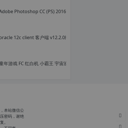
，本站微信公
压密码，谢绝
复。