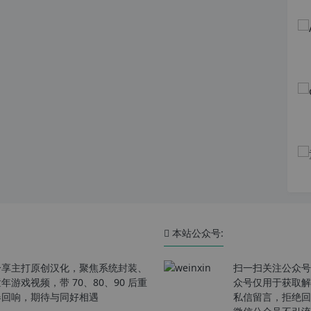
本站公众号:
分享主打原创汉化，聚焦系统封装、
扫一扫关注公众号
戏视频，带 70、80、90 后重
众号仅用于获取解
春回响，期待与同好相遇
私信留言，拒绝回