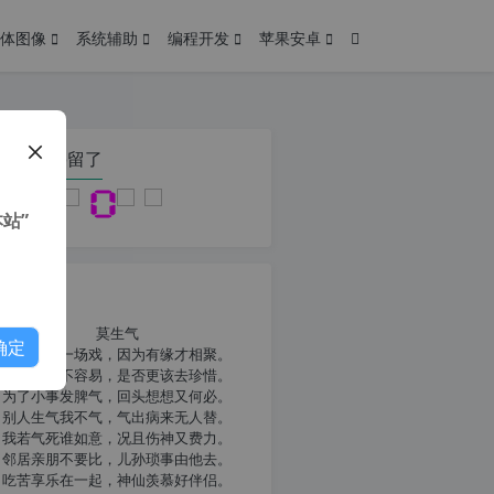
体图像
系统辅助
编程开发
苹果安卓
在本页停留了
站”
我共勉
莫生气
确定
人生就像一场戏，因为有缘才相聚。
相扶到老不容易，是否更该去珍惜。
为了小事发脾气，回头想想又何必。
别人生气我不气，气出病来无人替。
我若气死谁如意，况且伤神又费力。
邻居亲朋不要比，儿孙琐事由他去。
吃苦享乐在一起，神仙羡慕好伴侣。