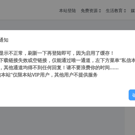
本站登陆
免费资源
生活教育
媒
通知
stalDiskInfo v8.17.11 中文版 硬盘检测 硬盘健康度检测工具
您
明： 转载自cnorg.12hp.de 注意：由于网站空间位于国
显示不正常，刷新一下再登陆即可，因为启用了缓存！
的访问高峰期...
下载链接失效或空链接，仅能通过唯一通道，左下方菜单“私信本
，其他通道均得不到任何回复！请不要浪费你的时间......
信本站”仅限本站VIP用户，其他用户不提供服务
你
阅读
2026年2月7日