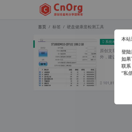
首页
标签
硬盘健康度检测工具
本站
Cry
系统相关
原创文章，转载请注
登陆
外，建议避开晚上
如果
联系
“私
101,815 次浏览
次