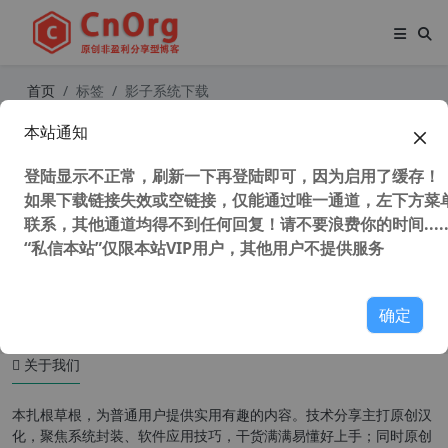
首页
标签
影子系统下载
本站通知
解决影子系统重启、开机、安全模式
下以及进入PE时出现的BAD_SYSTEM
登陆显示不正常，刷新一下再登陆即可，因为启用了缓存！
_CONFIG_INFO蓝屏问题
如果下载链接失效或空链接，仅能通过唯一通道，左下方菜单
联系，其他通道均得不到任何回复！请不要浪费你的时间.....
“私信本站”仅限本站VIP用户，其他用户不提供服务
11,019 次浏览
系统相关
确定
关于我们
本扎根草根，为普通用户提供实用有趣的内容。技术分享主打原创汉
化，聚焦系统封装、软件应用技巧，干货满满易懂好上手；同时原创