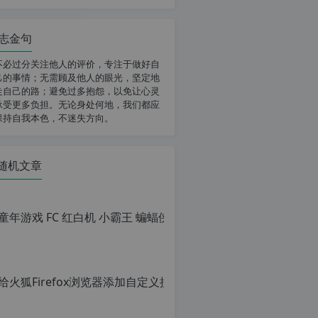
志金句
不必过分关注他人的评价，专注于做好自
己的事情；无需顾及他人的眼光，坚定地
走自己的路；避免过多抱怨，以免让心灵
承受更多负担。无论身处何地，我们都应
保持自我本色，不迷失方向。
随机文章
给火狐Fi
原
创
文
章，