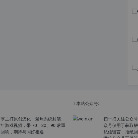
本站公众号:
分享主打原创汉化，聚焦系统封装、
扫一扫关注公众号
戏视频，带 70、80、90 后重
众号仅用于获取解
春回响，期待与同好相遇
私信留言，拒绝回