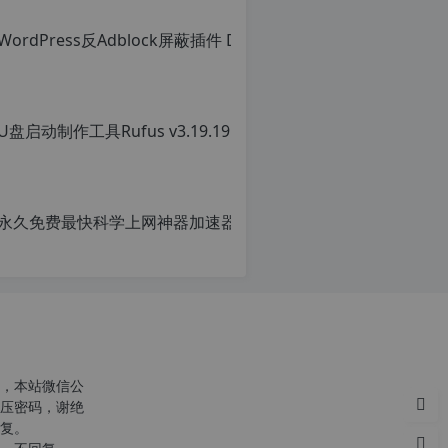
转
载
请
注
明：
转
载
自
c
n
o
r
g.
1
2
h
p.
d
e
注
意：
，本站微信公
由
压密码，谢绝
于
复。
网
站