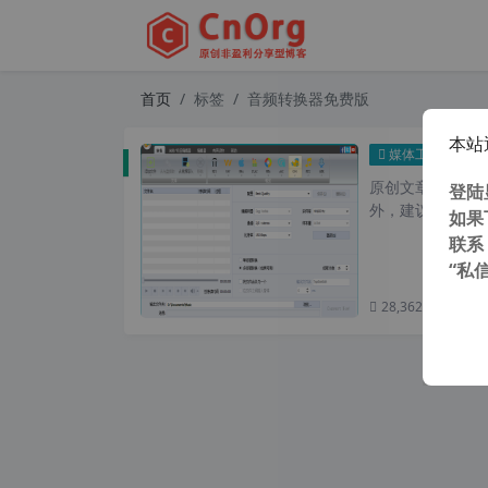
首页
标签
音频转换器免费版
本站
独家汉化
媒体工具
原创文章，转载请注
登陆
外，建议避开晚上的
如果
联系
“私
28,362 次浏览
次