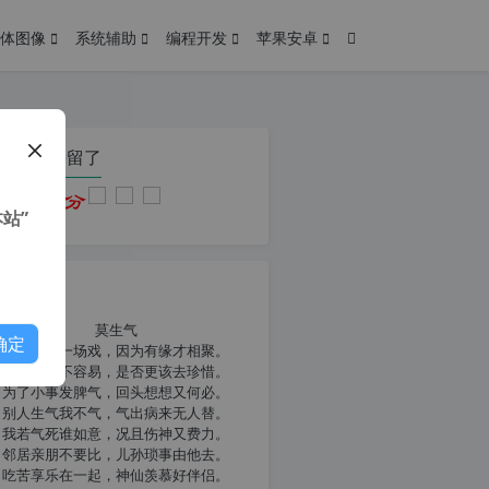
体图像
系统辅助
编程开发
苹果安卓
在本页停留了
站”
我共勉
莫生气
确定
人生就像一场戏，因为有缘才相聚。
相扶到老不容易，是否更该去珍惜。
为了小事发脾气，回头想想又何必。
别人生气我不气，气出病来无人替。
我若气死谁如意，况且伤神又费力。
邻居亲朋不要比，儿孙琐事由他去。
吃苦享乐在一起，神仙羡慕好伴侣。