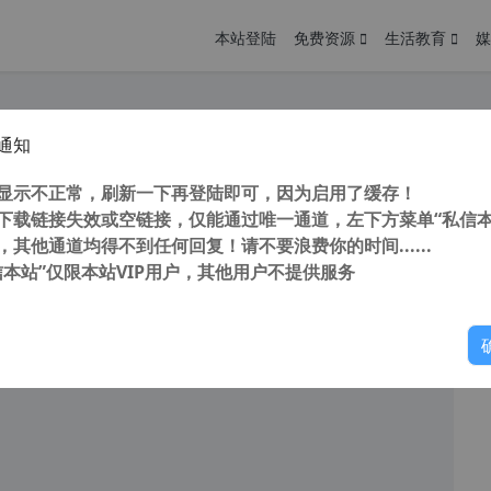
本站登陆
免费资源
生活教育
媒
通知
 AVS Audio Converter v10.4.2.637 AVS音频转换器 转换音频格式
您
明： 转载自 cnorg.12hp.de 注意： 由于网站空间位于国
显示不正常，刷新一下再登陆即可，因为启用了缓存！
访问高...
下载链接失效或空链接，仅能通过唯一通道，左下方菜单“私信本
，其他通道均得不到任何回复！请不要浪费你的时间......
信本站”仅限本站VIP用户，其他用户不提供服务
你
阅读
2025年11月18日