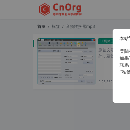
首页
标签
音频转换器mp3
本站
独家汉化
媒体工具
原创文章，转载请注
登陆
外，建议避开晚上的
如果
联系
“私
28,362 次浏览
次