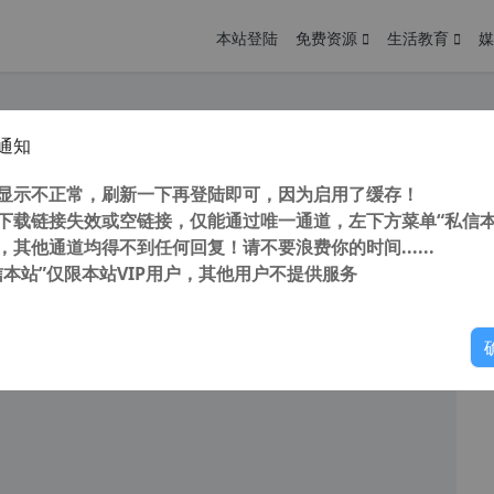
本站登陆
免费资源
生活教育
媒
通知
 AVS Audio Converter v10.4.2.637 AVS音频转换器 转换音频格式
您
明： 转载自 cnorg.12hp.de 注意： 由于网站空间位于国
显示不正常，刷新一下再登陆即可，因为启用了缓存！
访问高...
下载链接失效或空链接，仅能通过唯一通道，左下方菜单“私信本
，其他通道均得不到任何回复！请不要浪费你的时间......
信本站”仅限本站VIP用户，其他用户不提供服务
你
阅读
2025年11月18日