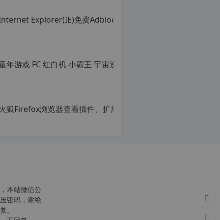
童年游戏
原
创
文
章，
火狐Firef
转
载
原
请
创
注
文
明：
章，
转
转
载
载
自
请
c
注
n
明：
o
转
，本站微信公
r
载
压密码，谢绝
g.
自
复。
1
c