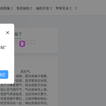
体图像
系统辅助
编程开发
苹果安卓
在本页停留了
站”
我共勉
莫生气
确定
人生就像一场戏，因为有缘才相聚。
相扶到老不容易，是否更该去珍惜。
为了小事发脾气，回头想想又何必。
别人生气我不气，气出病来无人替。
我若气死谁如意，况且伤神又费力。
邻居亲朋不要比，儿孙琐事由他去。
吃苦享乐在一起，神仙羡慕好伴侣。