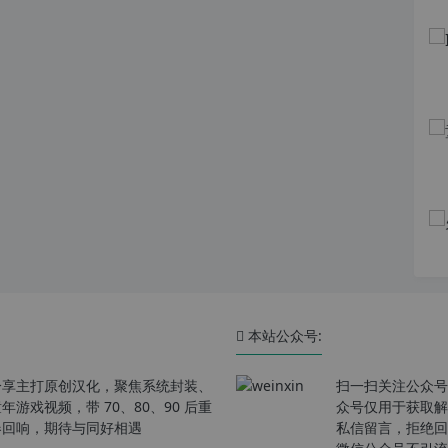
本站公众号:
分享主打原创汉化，聚焦系统封装、
扫一扫关注公众号
戏视频，带 70、80、90 后重
众号仅用于获取解
春回响，期待与同好相遇
私信留言，拒绝回