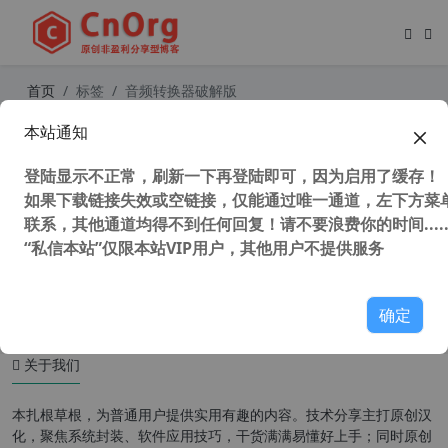
首页
标签
音频转换器破解版
本站通知
独家汉化 AVS Audio Converter v10.
4.2.637 AVS音频转换器 转换音频格
登陆显示不正常，刷新一下再登陆即可，因为启用了缓存！
式
如果下载链接失效或空链接，仅能通过唯一通道，左下方菜单
联系，其他通道均得不到任何回复！请不要浪费你的时间.....
“私信本站”仅限本站VIP用户，其他用户不提供服务
28,362 次浏览
媒体工具
确定
关于我们
本扎根草根，为普通用户提供实用有趣的内容。技术分享主打原创汉
化，聚焦系统封装、软件应用技巧，干货满满易懂好上手；同时原创