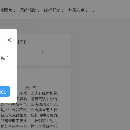
体图像
系统辅助
编程开发
苹果安卓
在本页停留了
站”
我共勉
莫生气
确定
人生就像一场戏，因为有缘才相聚。
相扶到老不容易，是否更该去珍惜。
为了小事发脾气，回头想想又何必。
别人生气我不气，气出病来无人替。
我若气死谁如意，况且伤神又费力。
邻居亲朋不要比，儿孙琐事由他去。
吃苦享乐在一起，神仙羡慕好伴侣。