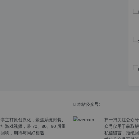
本站公众号:
分享主打原创汉化，聚焦系统封装、
扫一扫关注公众号
戏视频，带 70、80、90 后重
众号仅用于获取解
春回响，期待与同好相遇
私信留言，拒绝回