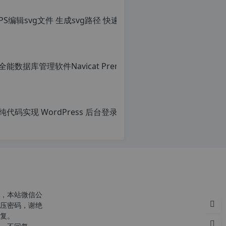
PS编辑sv
转
载
原
自
创
c
文
n
章，
o
转
r
载
g.
请
1
注
2
明：
h
转
p.
载
d
自
e
c
注
n
意：
o
由
r
于
g.
网
1
站
2
空
h
，本站微信公
间
p.
压密码，谢绝
位
d
复。
于
e
c
国