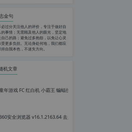
志金句
不必过分关注他人的评价，专注于做好自
己的事情；无需顾及他人的眼光，坚定地
走自己的路；避免过多抱怨，以免让心灵
承受更多负担。无论身处何地，我们都应
保持自我本色，不迷失方向。
随机文章
童年游戏 FC
原
创
文
章，
转
载
请
注
明：