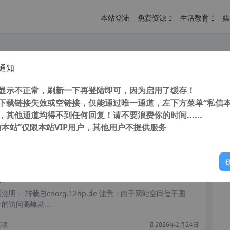
本站登陆
免费资源
生活教育
媒
通知
独家汉化强大的多合一SEO集合插件 All in One SEO Pack Pro 【更新至v4.1.4.4】
您
明： 转载自cnorg.12hp.de 注意：由于网站空间位于国
显示不正常，刷新一下再登陆即可，因为启用了缓存！
的访问高峰期...
下载链接失效或空链接，仅能通过唯一通道，左下方菜单“私信本
，其他通道均得不到任何回复！请不要浪费你的时间......
信本站”仅限本站VIP用户，其他用户不提供服务
你
阅读
2026年2月27日
独家汉化WordPress SEO优化插件 Yoast SEO Premium 中文版含附加组件【更新至v17.3.0】
明： 转载自cnorg.12hp.de 注意：由于网站空间位于国
的访问高峰期...
阅读
2026年2月24日