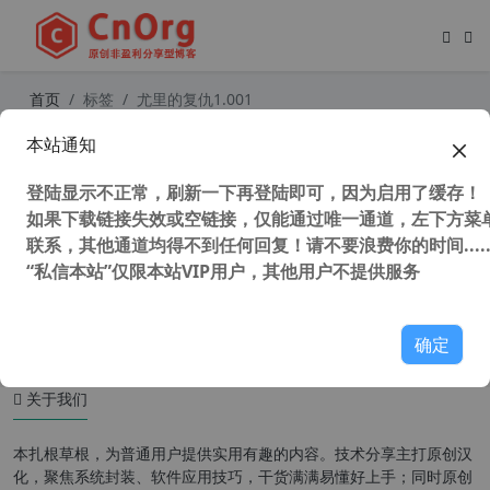
首页
标签
尤里的复仇1.001
本站通知
单机游戏 红色警戒2 尤里的复仇 尤里
1对7 开超级武器 尤里胜视频
登陆显示不正常，刷新一下再登陆即可，因为启用了缓存！
如果下载链接失效或空链接，仅能通过唯一通道，左下方菜单
联系，其他通道均得不到任何回复！请不要浪费你的时间.....
“私信本站”仅限本站VIP用户，其他用户不提供服务
87,761 次浏览
童年游戏
确定
关于我们
本扎根草根，为普通用户提供实用有趣的内容。技术分享主打原创汉
化，聚焦系统封装、软件应用技巧，干货满满易懂好上手；同时原创