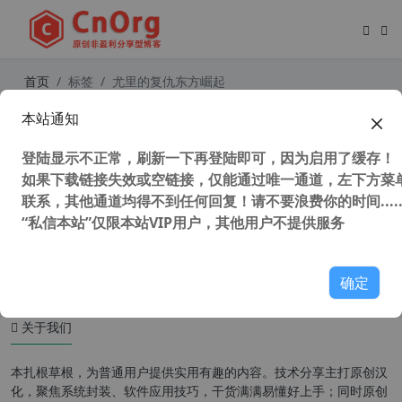
首页
标签
尤里的复仇东方崛起
本站通知
红色警戒2尤里的复仇 史上最强MOD
东方的崛起 v3.0r164 汉化第三版 中
登陆显示不正常，刷新一下再登陆即可，因为启用了缓存！
国崛起
如果下载链接失效或空链接，仅能通过唯一通道，左下方菜单
联系，其他通道均得不到任何回复！请不要浪费你的时间.....
“私信本站”仅限本站VIP用户，其他用户不提供服务
53,927 次浏览
童年游戏
确定
关于我们
本扎根草根，为普通用户提供实用有趣的内容。技术分享主打原创汉
化，聚焦系统封装、软件应用技巧，干货满满易懂好上手；同时原创