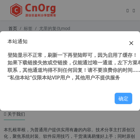
首页
标签
尤里的复仇mod
本站通知
红色警戒2尤里的复仇 史上最强MOD
东方的崛起 v3.0r164 汉化第三版 中
登陆显示不正常，刷新一下再登陆即可，因为启用了缓存！
国崛起
如果下载链接失效或空链接，仅能通过唯一通道，左下方菜单
联系，其他通道均得不到任何回复！请不要浪费你的时间.....
“私信本站”仅限本站VIP用户，其他用户不提供服务
53,927 次浏览
童年游戏
确定
关于我们
本扎根草根，为普通用户提供实用有趣的内容。技术分享主打原创汉
化，聚焦系统封装、软件应用技巧，干货满满易懂好上手；同时原创