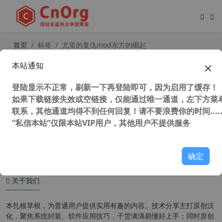
首页
标签
尤里的复仇mod东方的崛起
本站通知
红色警戒2尤里的复仇 史上最强MOD
东方的崛起 v3.0r164 汉化第三版 中
登陆显示不正常，刷新一下再登陆即可，因为启用了缓存！
国崛起
如果下载链接失效或空链接，仅能通过唯一通道，左下方菜单
联系，其他通道均得不到任何回复！请不要浪费你的时间.....
“私信本站”仅限本站VIP用户，其他用户不提供服务
53,927 次浏览
童年游戏
确定
关于我们
本扎根草根，为普通用户提供实用有趣的内容。技术分享主打原创汉
化，聚焦系统封装、软件应用技巧，干货满满易懂好上手；同时原创