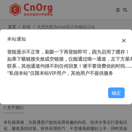
首页
标签
尤里的复仇mod东方的崛起汉化
本站通知
红色警戒2尤里的复仇 史上最强MOD
东方的崛起 v3.0r164 汉化第三版 中
登陆显示不正常，刷新一下再登陆即可，因为启用了缓存！
国崛起
如果下载链接失效或空链接，仅能通过唯一通道，左下方菜单
联系，其他通道均得不到任何回复！请不要浪费你的时间.....
“私信本站”仅限本站VIP用户，其他用户不提供服务
53,927 次浏览
童年游戏
确定
关于我们
本扎根草根，为普通用户提供实用有趣的内容。技术分享主打原创汉
化，聚焦系统封装、软件应用技巧，干货满满易懂好上手；同时原创