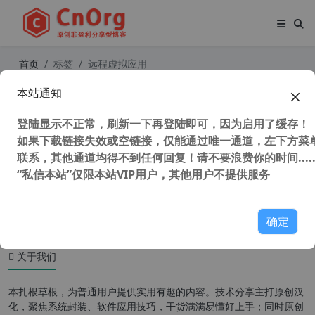
首页
标签
远程虚拟应用
本站通知
独家汉化 RemoteApp Tool v6.1 中文
版 在本机运行另一台电脑上的软件 在
登陆显示不正常，刷新一下再登陆即可，因为启用了缓存！
本地电脑运行远程电脑上的软件 无边
界办公 远程虚拟应用
如果下载链接失效或空链接，仅能通过唯一通道，左下方菜单
联系，其他通道均得不到任何回复！请不要浪费你的时间.....
“私信本站”仅限本站VIP用户，其他用户不提供服务
43,602 次浏览
办公网络
确定
关于我们
本扎根草根，为普通用户提供实用有趣的内容。技术分享主打原创汉
化，聚焦系统封装、软件应用技巧，干货满满易懂好上手；同时原创