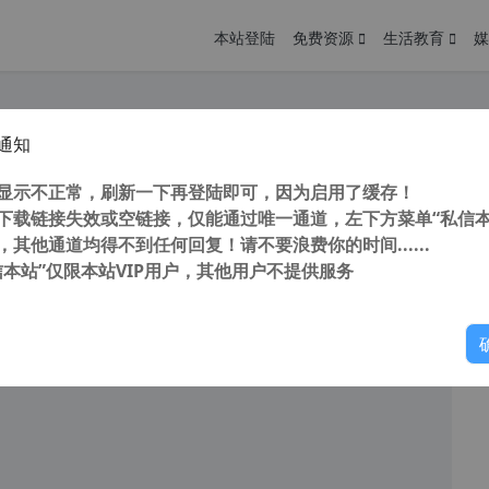
本站登陆
免费资源
生活教育
媒
通知
刻软件 Pixologic ZBrush 2022.0.5 64位 中文版(附补丁+教程)
您
明： 转载自 cnorg.12hp.de 注意： 由于网站空间位于国
显示不正常，刷新一下再登陆即可，因为启用了缓存！
访问高...
下载链接失效或空链接，仅能通过唯一通道，左下方菜单“私信本
，其他通道均得不到任何回复！请不要浪费你的时间......
信本站”仅限本站VIP用户，其他用户不提供服务
你
阅读
2026年7月8日