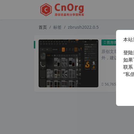
首页
标签
zbrush2022.0.5
本站
3D雕
图形图像
原创文章，转载请注
登陆
外，建议避开晚上的
如果
联系
“私
56,765 次浏览
次