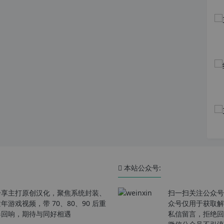
本站公众号:
分享主打原创汉化，聚焦系统封装、
扫一扫关注公众号
戏视频，带 70、80、90 后重
众号仅用于获取解
春回响，期待与同好相遇
私信留言，拒绝回