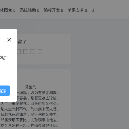
体图像
系统辅助
编程开发
苹果安卓
在本页停留了
站”
我共勉
莫生气
确定
人生就像一场戏，因为有缘才相聚。
相扶到老不容易，是否更该去珍惜。
为了小事发脾气，回头想想又何必。
别人生气我不气，气出病来无人替。
我若气死谁如意，况且伤神又费力。
邻居亲朋不要比，儿孙琐事由他去。
吃苦享乐在一起，神仙羡慕好伴侣。