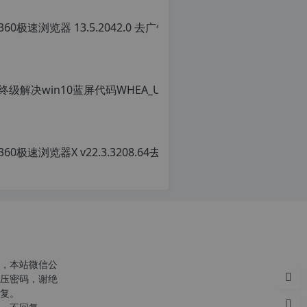
36
原
创
文
章
转
载
请
注
明
转
载
自
c
n
o
r
g.
1
2
h
，本站微信公
p.
压密码，谢绝
d
复。
e