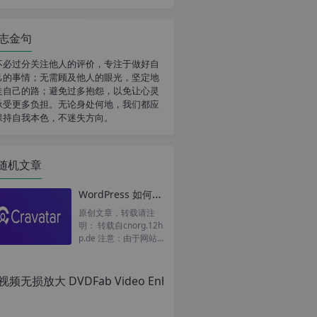
志金句
不必过分关注他人的评价，专注于做好自
己的事情；无需顾及他人的眼光，坚定地
走自己的路；避免过多抱怨，以免让心灵
承受更多负担。无论身处何地，我们都应
保持自我本色，不迷失方向。
随机文章
WordPress 如何把 gravatar 头像强制替换为自定义头像
原创文章，转载请注
明： 转载自cnorg.12h
p.de 注意：由于网站
空间位于国外，建议避
开晚上的访问高峰期...