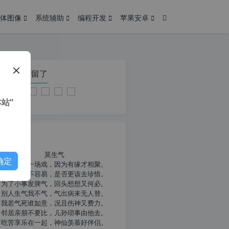
体图像
系统辅助
编程开发
苹果安卓
在本页停留了
站”
我共勉
莫生气
确定
人生就像一场戏，因为有缘才相聚。
相扶到老不容易，是否更该去珍惜。
为了小事发脾气，回头想想又何必。
别人生气我不气，气出病来无人替。
我若气死谁如意，况且伤神又费力。
邻居亲朋不要比，儿孙琐事由他去。
吃苦享乐在一起，神仙羡慕好伴侣。