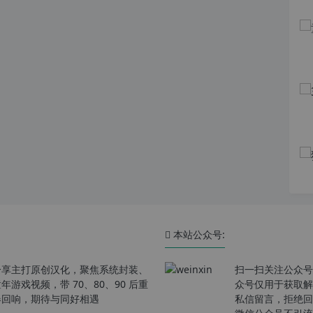
本站公众号:
分享主打原创汉化，聚焦系统封装、
扫一扫关注公众号
戏视频，带 70、80、90 后重
众号仅用于获取解
春回响，期待与同好相遇
私信留言，拒绝回