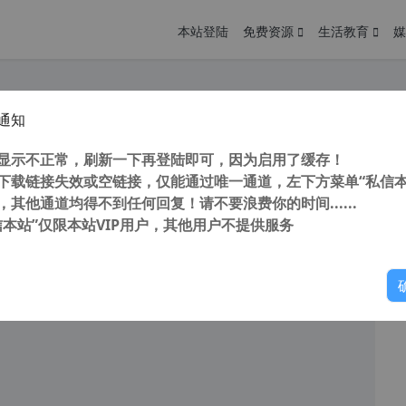
本站登陆
免费资源
生活教育
媒
通知
应系统 BlueLife Hosts Editor v1.5 中文版 hosts文件编辑器 软件联网禁止工具
您
明： 转载自cnorg.12hp.de 注意：由于网站空间位于国
显示不正常，刷新一下再登陆即可，因为启用了缓存！
的访问高峰期...
下载链接失效或空链接，仅能通过唯一通道，左下方菜单“私信本
，其他通道均得不到任何回复！请不要浪费你的时间......
信本站”仅限本站VIP用户，其他用户不提供服务
你
阅读
2026年3月1日