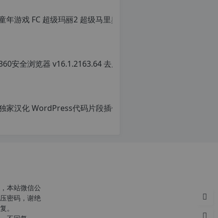
童年游戏 FC
原
创
文
章，
转
载
请
注
明：
转
载
自
c
n
o
r
g.
1
2
h
，本站微信公
p.
压密码，谢绝
d
复。
e