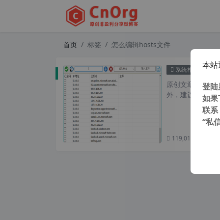
首页
标签
怎么编辑hosts文件
本站
独家自适
系统相关
原创文章，转载请注
登陆
外，建议避开晚上
如果
联系
“私
119,010 次浏览
次