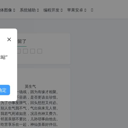
体图像
系统辅助
编程开发
苹果安卓
在本页停留了
站”
我共勉
莫生气
确定
人生就像一场戏，因为有缘才相聚。
相扶到老不容易，是否更该去珍惜。
为了小事发脾气，回头想想又何必。
别人生气我不气，气出病来无人替。
我若气死谁如意，况且伤神又费力。
邻居亲朋不要比，儿孙琐事由他去。
吃苦享乐在一起，神仙羡慕好伴侣。