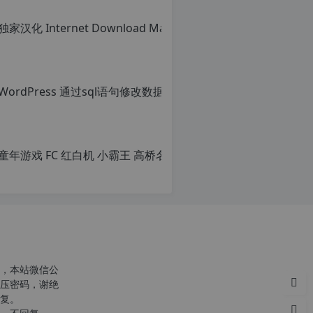
转
载
请
注
明：
转
载
自
c
n
o
r
g.
1
2
h
p.
d
e
注
意：
，本站微信公
由
压密码，谢绝
于
复。
网
c
站