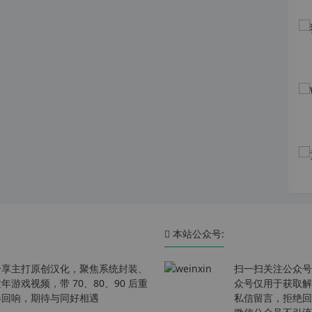
本站公众号:
分享主打原创汉化，聚焦系统封装、
扫一扫关注公众号
戏视频，带 70、80、90 后重
众号仅用于获取解
春回响，期待与同好相遇
私信留言，拒绝回