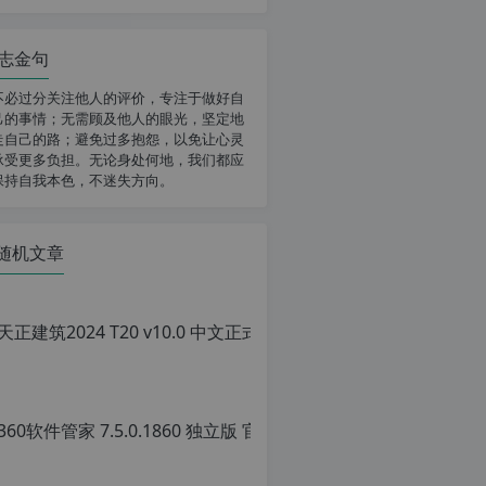
志金句
不必过分关注他人的评价，专注于做好自
己的事情；无需顾及他人的眼光，坚定地
走自己的路；避免过多抱怨，以免让心灵
承受更多负担。无论身处何地，我们都应
保持自我本色，不迷失方向。
随机文章
360软
原
创
文
章，