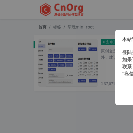
首页
标签
掌玩mini root
本站
酷比魔
安卓工具
原创文章，转载请注
登陆
外，建议避开晚上的
如果
联系
“私
37,071 次浏览
次