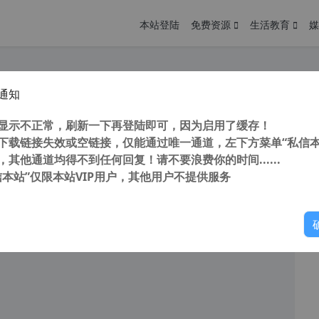
本站登陆
免费资源
生活教育
媒
通知
方 掌玩mini 免root卸载关怀系统OS和教育学习等app 解决root后删除不了预装问题
您
明： 转载自 cnorg.12hp.de 注意： 由于网站空间位于国
显示不正常，刷新一下再登陆即可，因为启用了缓存！
访问高...
下载链接失效或空链接，仅能通过唯一通道，左下方菜单“私信本
，其他通道均得不到任何回复！请不要浪费你的时间......
信本站”仅限本站VIP用户，其他用户不提供服务
你
阅读
2026年2月23日