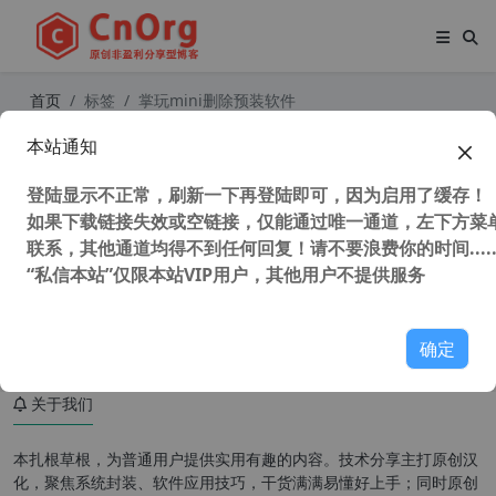
首页
标签
掌玩mini删除预装软件
本站通知
酷比魔方 掌玩mini 免root卸载关怀
系统OS和教育学习等app 解决root后
登陆显示不正常，刷新一下再登陆即可，因为启用了缓存！
删除不了预装问题
如果下载链接失效或空链接，仅能通过唯一通道，左下方菜单
联系，其他通道均得不到任何回复！请不要浪费你的时间.....
“私信本站”仅限本站VIP用户，其他用户不提供服务
37,071 次浏览
安卓工具
确定
关于我们
本扎根草根，为普通用户提供实用有趣的内容。技术分享主打原创汉
化，聚焦系统封装、软件应用技巧，干货满满易懂好上手；同时原创