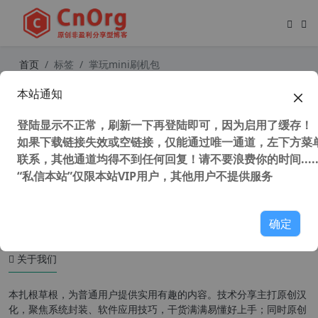
首页
标签
掌玩mini刷机包
本站通知
酷比魔方 掌玩mini 免root卸载关怀
系统OS和教育学习等app 解决root后
登陆显示不正常，刷新一下再登陆即可，因为启用了缓存！
删除不了预装问题
如果下载链接失效或空链接，仅能通过唯一通道，左下方菜单
联系，其他通道均得不到任何回复！请不要浪费你的时间.....
“私信本站”仅限本站VIP用户，其他用户不提供服务
37,071 次浏览
安卓工具
确定
关于我们
本扎根草根，为普通用户提供实用有趣的内容。技术分享主打原创汉
化，聚焦系统封装、软件应用技巧，干货满满易懂好上手；同时原创